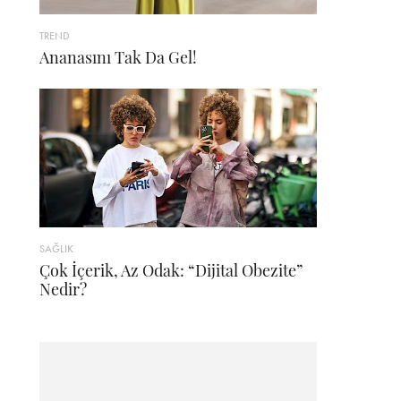
TREND
Ananasını Tak Da Gel!
SAĞLIK
Çok İçerik, Az Odak: “Dijital Obezite”
Nedir?