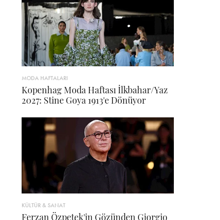
MODA HAFTALARI
Kopenhag Moda Haftası İlkbahar/Yaz
2027: Stine Goya 1913'e Dönüyor
KÜLTÜR & SANAT
Ferzan Özpetek'in Gözünden Giorgio