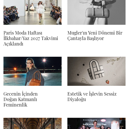
Paris Moda Haftası
Mugler'ın Yeni Dönemi Bir
İlkbahar/Yaz 2027 Takvimi
Çantayla Başlıyor
Açıklandı
Gecenin İçinden
Estetik ve İşlevin Sessiz
Doğan Katmanlı
Diyaloğu
Feminenlik