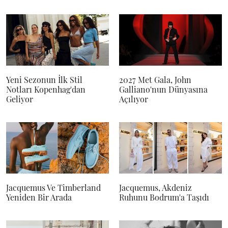
Yeni Sezonun İlk Stil
2027 Met Gala, John
Notları Kopenhag'dan
Galliano'nun Dünyasına
Geliyor
Açılıyor
Jacquemus Ve Timberland
Jacquemus, Akdeniz
Yeniden Bir Arada
Ruhunu Bodrum'a Taşıdı