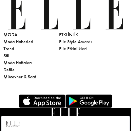
MODA
ETKLINLIK
GÜZELLİ
Moda Haberleri
Elle Style Awards
Saç
Trend
Elle Etkinlikleri
Makyaj
Stil
Cilt Bakı
Moda Haftaları
Sağlık
Defile
Parfüm
Mücevher & Saat