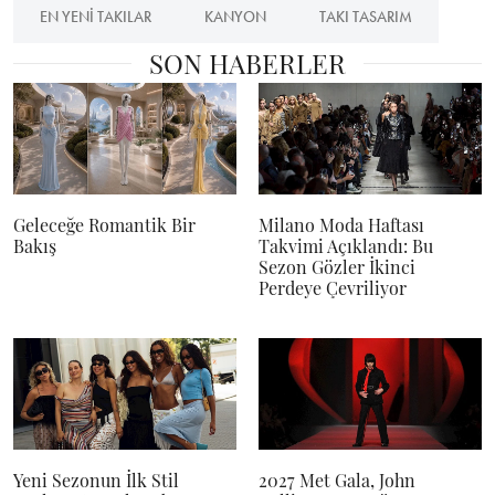
EN YENI TAKILAR
KANYON
TAKI TASARIM
SON HABERLER
Geleceğe Romantik Bir
Milano Moda Haftası
Bakış
Takvimi Açıklandı: Bu
Sezon Gözler İkinci
Perdeye Çevriliyor
Yeni Sezonun İlk Stil
2027 Met Gala, John