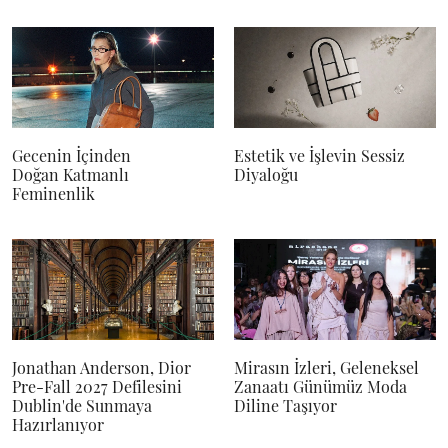
Gecenin İçinden
Estetik ve İşlevin Sessiz
Doğan Katmanlı
Diyaloğu
Feminenlik
Jonathan Anderson, Dior
Mirasın İzleri, Geleneksel
Pre-Fall 2027 Defilesini
Zanaatı Günümüz Moda
Dublin'de Sunmaya
Diline Taşıyor
Hazırlanıyor