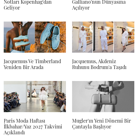
Notları Kopenhag'dan
Galliano'nun Dünyasına
Geliyor
Açılıyor
Jacquemus Ve Timberland
Jacquemus, Akdeniz
Yeniden Bir Arada
Ruhunu Bodrum'a Taşıdı
Paris Moda Haftası
Mugler'ın Yeni Dönemi Bir
İlkbahar/Yaz 2027 Takvimi
Çantayla Başlıyor
Açıklandı