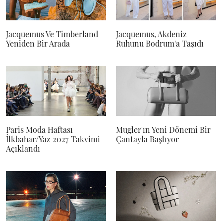
Jacquemus Ve Timberland
Jacquemus, Akdeniz
Yeniden Bir Arada
Ruhunu Bodrum'a Taşıdı
Paris Moda Haftası
Mugler'ın Yeni Dönemi Bir
İlkbahar/Yaz 2027 Takvimi
Çantayla Başlıyor
Açıklandı