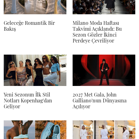
Geleceğe Romantik Bir
Milano Moda Haftası
Bakış
Takvimi Açıklandı: Bu
Sezon Gözler İkinci
Perdeye Çevriliyor
Yeni Sezonun İlk Stil
2027 Met Gala, John
Notları Kopenhag'dan
Galliano'nun Dünyasına
Geliyor
Açılıyor