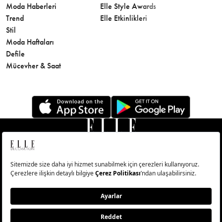
Moda Haberleri
Elle Style Awards
Saç
Trend
Elle Etkinlikleri
Makyaj
Stil
Cilt Bakı
Moda Haftaları
Sağlık
Defile
Parfüm
Mücevher & Saat
© Big Medya Teknoloji A.Ş. Altunizade Mahallesi Kuşbakışı
Caddesi No:27/1 Üsküdar/İstanbul
Abonelik
Künye
Aydınlatma Metni
Çerezleri Sıfırla