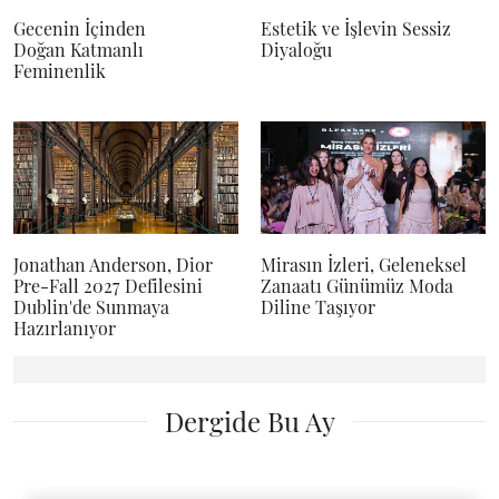
Gecenin İçinden
Estetik ve İşlevin Sessiz
Doğan Katmanlı
Diyaloğu
Feminenlik
Jonathan Anderson, Dior
Mirasın İzleri, Geleneksel
Pre-Fall 2027 Defilesini
Zanaatı Günümüz Moda
Dublin'de Sunmaya
Diline Taşıyor
Hazırlanıyor
Dergide Bu Ay