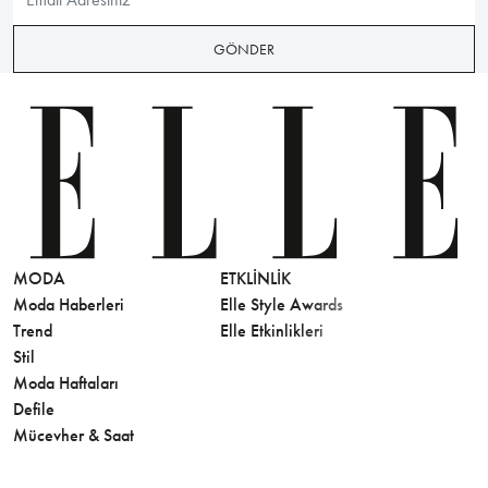
GÖNDER
MODA
ETKLINLIK
GÜZELLİ
Moda Haberleri
Elle Style Awards
Saç
Trend
Elle Etkinlikleri
Makyaj
Stil
Cilt Bakı
Moda Haftaları
Sağlık
Defile
Parfüm
Mücevher & Saat