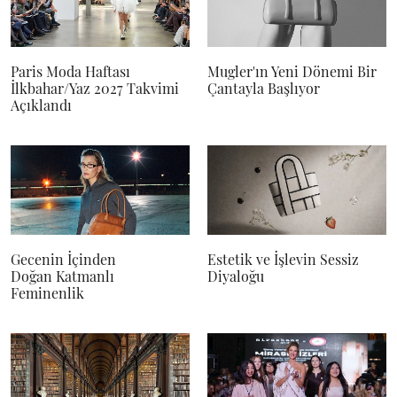
Paris Moda Haftası
Mugler'ın Yeni Dönemi Bir
İlkbahar/Yaz 2027 Takvimi
Çantayla Başlıyor
Açıklandı
Gecenin İçinden
Estetik ve İşlevin Sessiz
Doğan Katmanlı
Diyaloğu
Feminenlik