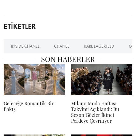
ETİKETLER
INSIDE CHANEL
CHANEL
KARL LAGERFELD
GAB
SON HABERLER
Geleceğe Romantik Bir
Milano Moda Haftası
Bakış
Takvimi Açıklandı: Bu
Sezon Gözler İkinci
Perdeye Çevriliyor