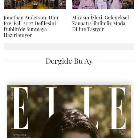
Jonathan Anderson, Dior
Mirasın İzleri, Geleneksel
Pre-Fall 2027 Defilesini
Zanaatı Günümüz Moda
Dublin'de Sunmaya
Diline Taşıyor
Hazırlanıyor
Dergide Bu Ay