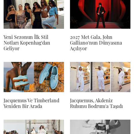
Yeni Sezonun İlk Stil
2027 Met Gala, John
Notları Kopenhag'dan
Galliano'nun Dünyasına
Geliyor
Açılıyor
Jacquemus Ve Timberland
Jacquemus, Akdeniz
Yeniden Bir Arada
Ruhunu Bodrum'a Taşıdı