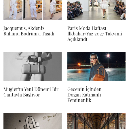
Jacquemus, Akdeniz
Paris Moda Haftası
Ruhunu Bodrum'a Taşıdı
İlkbahar/Yaz 2027 Takvimi
Açıklandı
Mugler'ın Yeni Dönemi Bir
Gecenin İçinden
Çantayla Başlıyor
Doğan Katmanlı
Feminenlik