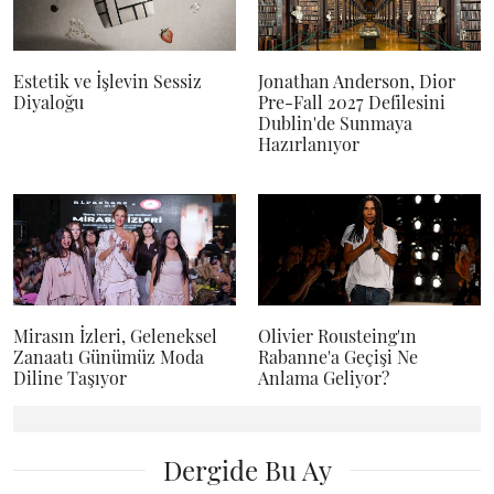
Estetik ve İşlevin Sessiz
Jonathan Anderson, Dior
Diyaloğu
Pre-Fall 2027 Defilesini
Dublin'de Sunmaya
Hazırlanıyor
Mirasın İzleri, Geleneksel
Olivier Rousteing'ın
Zanaatı Günümüz Moda
Rabanne'a Geçişi Ne
Diline Taşıyor
Anlama Geliyor?
Dergide Bu Ay