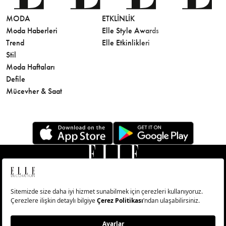
MODA
ETKLINLIK
GÜZELLİ
Moda Haberleri
Elle Style Awards
Saç
Trend
Elle Etkinlikleri
Makyaj
Stil
Cilt Bakı
Moda Haftaları
Sağlık
Defile
Parfüm
Mücevher & Saat
© Big Medya Teknoloji A.Ş. Altunizade Mahallesi Kuşbakışı