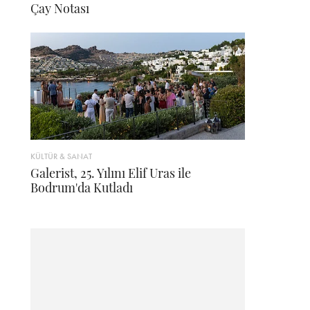
Çay Notası
KÜLTÜR & SANAT
Galerist, 25. Yılını Elif Uras ile
Bodrum'da Kutladı