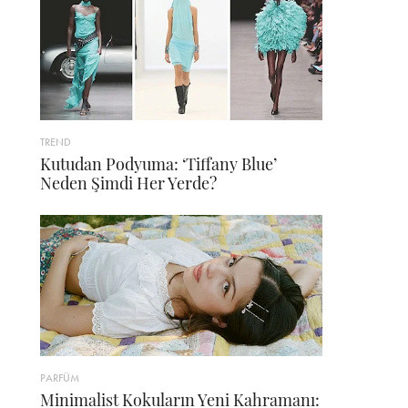
TREND
Kutudan Podyuma: ‘Tiffany Blue’
Neden Şimdi Her Yerde?
PARFÜM
Minimalist Kokuların Yeni Kahramanı: