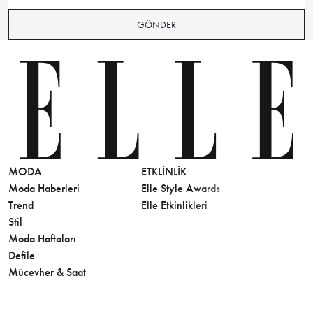
GÖNDER
MODA
ETKLINLIK
GÜZELLİ
Moda Haberleri
Elle Style Awards
Saç
Trend
Elle Etkinlikleri
Makyaj
Stil
Cilt Bakı
Moda Haftaları
Sağlık
Defile
Parfüm
Mücevher & Saat