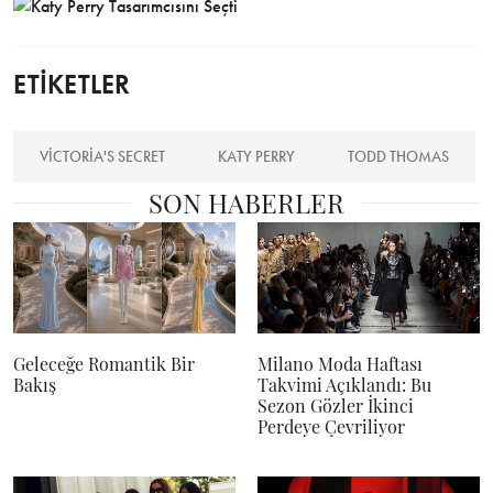
ETİKETLER
VICTORIA'S SECRET
KATY PERRY
TODD THOMAS
SON HABERLER
Geleceğe Romantik Bir
Milano Moda Haftası
Bakış
Takvimi Açıklandı: Bu
Sezon Gözler İkinci
Perdeye Çevriliyor