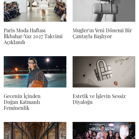
Paris Moda Haftası
Mugler'ın Yeni Dönemi Bir
İlkbahar/Yaz 2027 Takvimi
Çantayla Başlıyor
Açıklandı
Gecenin İçinden
Estetik ve İşlevin Sessiz
Doğan Katmanlı
Diyaloğu
Feminenlik