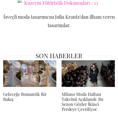
İsveçli moda tasarımcısı Julia Krantz'dan ilham veren
tasarımlar.
SON HABERLER
Geleceğe Romantik Bir
Milano Moda Haftası
Bakış
Takvimi Açıklandı: Bu
Sezon Gözler İkinci
Perdeye Çevriliyor