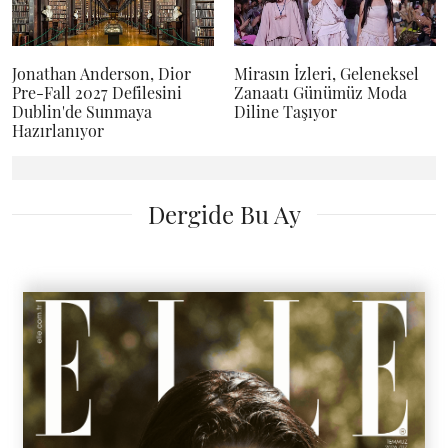
Jonathan Anderson, Dior
Mirasın İzleri, Geleneksel
Pre-Fall 2027 Defilesini
Zanaatı Günümüz Moda
Dublin'de Sunmaya
Diline Taşıyor
Hazırlanıyor
Dergide Bu Ay