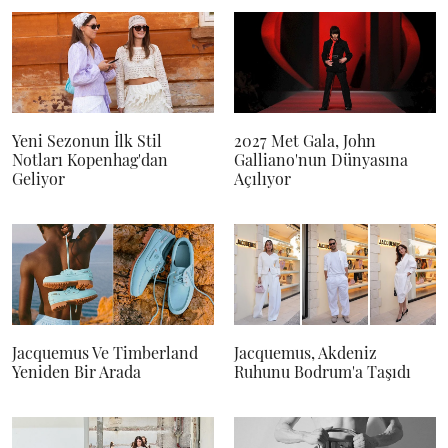
Yeni Sezonun İlk Stil
2027 Met Gala, John
Notları Kopenhag'dan
Galliano'nun Dünyasına
Geliyor
Açılıyor
Jacquemus Ve Timberland
Jacquemus, Akdeniz
Yeniden Bir Arada
Ruhunu Bodrum'a Taşıdı