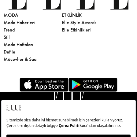
MODA
ETKLINLIK
GÜZELLİ
Moda Haberleri
Elle Style Awards
Saç
Trend
Elle Etkinlikleri
Makyaj
Stil
Cilt Bakı
Moda Haftaları
Sağlık
Defile
Parfüm
Mücevher & Saat
© Big Medya Teknoloji A.Ş. Altunizade Mahallesi Kuşbakışı