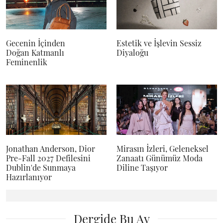
Gecenin İçinden
Estetik ve İşlevin Sessiz
Doğan Katmanlı
Diyaloğu
Feminenlik
Jonathan Anderson, Dior
Mirasın İzleri, Geleneksel
Pre-Fall 2027 Defilesini
Zanaatı Günümüz Moda
Dublin'de Sunmaya
Diline Taşıyor
Hazırlanıyor
Dergide Bu Ay