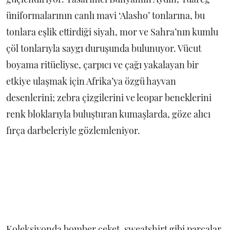
üniformalarının canlı mavi ‘Alasho’ tonlarına, bu
tonlara eşlik ettirdiği siyah, mor ve Sahra’nın kumlu
çöl tonlarıyla saygı duruşunda bulunuyor. Vücut
boyama ritüeliyse, çarpıcı ve çağı yakalayan bir
etkiye ulaşmak için Afrika’ya özgü hayvan
desenlerini; zebra çizgilerini ve leopar beneklerini
renk bloklarıyla buluşturan kumaşlarda, göze alıcı
fırça darbeleriyle gözlemleniyor.
Koleksiyonda bomber ceket, sweatshirt gibi parçalar