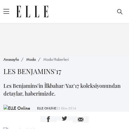
Anasayfa
Moda
Moda Haberleri
LES BENJAMINS'17
Les Benjamins'in İlkbahar/Yaz'17 koleksiyonundan
detaylar, haberimizde.
ELLE ONLİNE
25 Ekim 2016