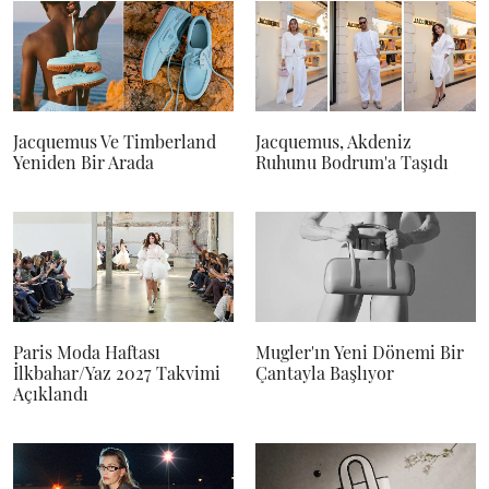
Jacquemus Ve Timberland
Jacquemus, Akdeniz
Yeniden Bir Arada
Ruhunu Bodrum'a Taşıdı
Paris Moda Haftası
Mugler'ın Yeni Dönemi Bir
İlkbahar/Yaz 2027 Takvimi
Çantayla Başlıyor
Açıklandı