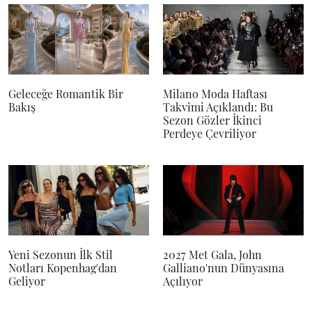
Geleceğe Romantik Bir
Milano Moda Haftası
Bakış
Takvimi Açıklandı: Bu
Sezon Gözler İkinci
Perdeye Çevriliyor
Yeni Sezonun İlk Stil
2027 Met Gala, John
Notları Kopenhag'dan
Galliano'nun Dünyasına
Geliyor
Açılıyor