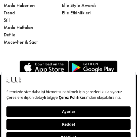
Moda Haberleri
Elle Style Awards
Saç
Trend
Elle Etkinlikleri
Makyaj
Stil
Cilt Bakı
Moda Haftaları
Sağlık
Defile
Parfüm
Mücevher & Saat
© Big Medya Teknoloji A.Ş. Altunizade Mahallesi Kuşbakışı
Caddesi No:27/1 Üsküdar/İstanbul
Abonelik
Künye
Aydınlatma Metni
Çerezleri Sıfırla