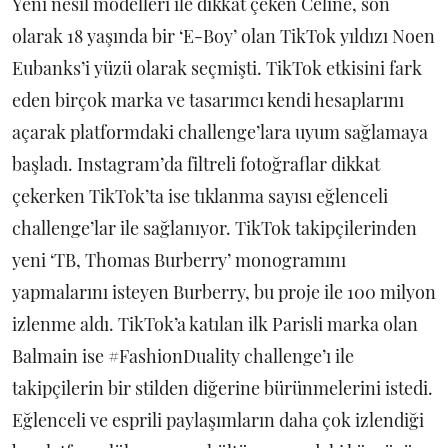
Yeni nesil modelleri ile dikkat çeken Celine, son
olarak 18 yaşında bir ‘E-Boy’ olan TikTok yıldızı Noen
Eubanks’i yüzü olarak seçmişti. TikTok etkisini fark
eden birçok marka ve tasarımcı kendi hesaplarını
açarak platformdaki challenge’lara uyum sağlamaya
başladı. Instagram’da filtreli fotoğraflar dikkat
çekerken TikTok’ta ise tıklanma sayısı eğlenceli
challenge’lar ile sağlanıyor. TikTok takipçilerinden
yeni ‘TB, Thomas Burberry’ monogramını
yapmalarını isteyen Burberry, bu proje ile 100 milyon
izlenme aldı. TikTok’a katılan ilk Parisli marka olan
Balmain ise #FashionDuality challenge’ı ile
takipçilerin bir stilden diğerine bürünmelerini istedi.
Eğlenceli ve esprili paylaşımların daha çok izlendiği