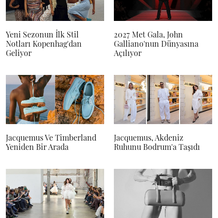
Yeni Sezonun İlk Stil
2027 Met Gala, John
Notları Kopenhag'dan
Galliano'nun Dünyasına
Geliyor
Açılıyor
Jacquemus Ve Timberland
Jacquemus, Akdeniz
Yeniden Bir Arada
Ruhunu Bodrum'a Taşıdı