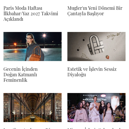
Paris Moda Haftası
Mugler'ın Yeni Dönemi Bir
İlkbahar/Yaz 2027 Takvimi
Çantayla Başlıyor
Açıklandı
Gecenin İçinden
Estetik ve İşlevin Sessiz
Doğan Katmanlı
Diyaloğu
Feminenlik