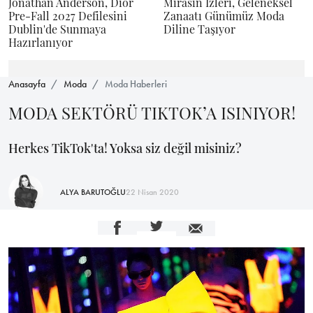
Jonathan Anderson, Dior
Mirasın İzleri, Geleneksel
Pre-Fall 2027 Defilesini
Zanaatı Günümüz Moda
Dublin'de Sunmaya
Diline Taşıyor
Hazırlanıyor
Anasayfa
Moda
Moda Haberleri
MODA SEKTÖRÜ TIKTOK’A ISINIYOR!
Herkes TikTok'ta! Yoksa siz değil misiniz?
ALYA BARUTOĞLU
22 Nisan 2020