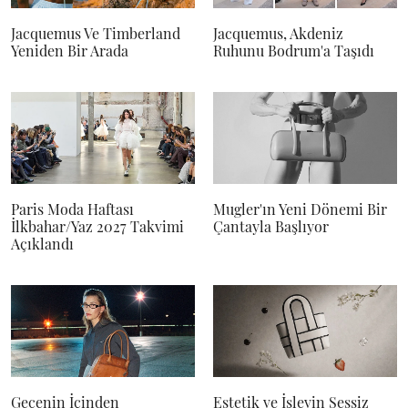
Jacquemus Ve Timberland
Jacquemus, Akdeniz
Yeniden Bir Arada
Ruhunu Bodrum'a Taşıdı
Paris Moda Haftası
Mugler'ın Yeni Dönemi Bir
İlkbahar/Yaz 2027 Takvimi
Çantayla Başlıyor
Açıklandı
Gecenin İçinden
Estetik ve İşlevin Sessiz