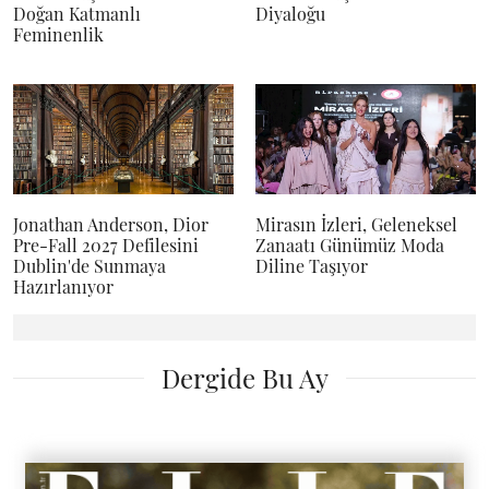
Doğan Katmanlı
Diyaloğu
Feminenlik
Jonathan Anderson, Dior
Mirasın İzleri, Geleneksel
Pre-Fall 2027 Defilesini
Zanaatı Günümüz Moda
Dublin'de Sunmaya
Diline Taşıyor
Hazırlanıyor
Dergide Bu Ay