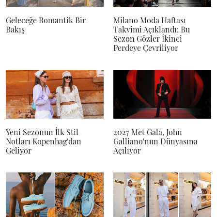
Geleceğe Romantik Bir
Milano Moda Haftası
Bakış
Takvimi Açıklandı: Bu
Sezon Gözler İkinci
Perdeye Çevriliyor
Yeni Sezonun İlk Stil
2027 Met Gala, John
Notları Kopenhag'dan
Galliano'nun Dünyasına
Geliyor
Açılıyor