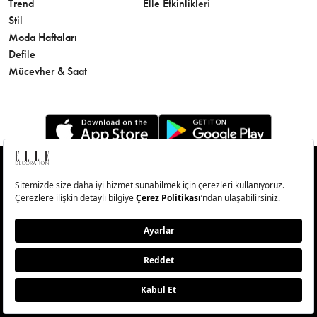
Trend
Elle Etkinlikleri
Makyaj
Stil
Cilt Bakı
Moda Haftaları
Sağlık
Defile
Parfüm
Mücevher & Saat
© Big Medya Teknoloji A.Ş. Altunizade Mahallesi Kuşbakışı
Caddesi No:27/1 Üsküdar/İstanbul
Abonelik
Künye
Aydınlatma Metni
Çerezleri Sıfırla
Copyright © 2026 - Tüm Hakları Saklıdır.