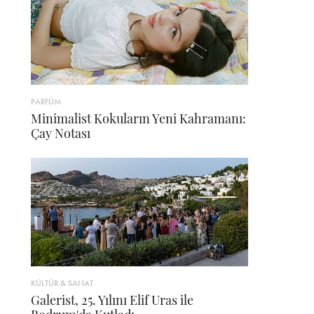
PARFÜM
Minimalist Kokuların Yeni Kahramanı:
Çay Notası
KÜLTÜR & SANAT
Galerist, 25. Yılını Elif Uras ile