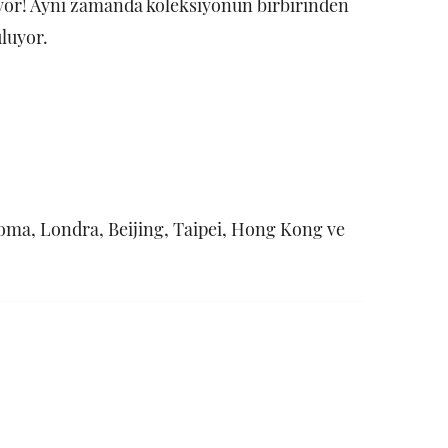
iyor! Aynı zamanda koleksiyonun birbirinden
luyor.
oma, Londra, Beijing, Taipei, Hong Kong ve