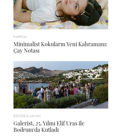
PARFÜM
Minimalist Kokuların Yeni Kahramanı:
Çay Notası
KÜLTÜR & SANAT
Galerist, 25. Yılını Elif Uras ile
Bodrum'da Kutladı