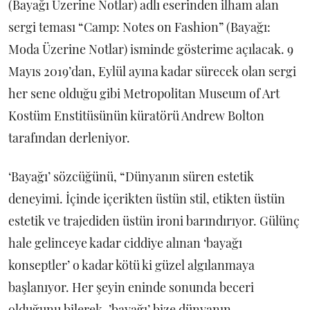
(Bayağı Üzerine Notlar) adlı eserinden ilham alan
sergi teması “Camp: Notes on Fashion” (Bayağı:
Moda Üzerine Notlar) isminde gösterime açılacak. 9
Mayıs 2019’dan, Eylül ayına kadar sürecek olan sergi
her sene olduğu gibi Metropolitan Museum of Art
Kostüm Enstitüsünün küratörü Andrew Bolton
tarafından derleniyor.
‘Bayağı’ sözcüğünü, “Dünyanın süren estetik
deneyimi. İçinde içerikten üstün stil, etikten üstün
estetik ve trajediden üstün ironi barındırıyor. Gülünç
hale gelinceye kadar ciddiye alınan ‘bayağı
konseptler’ o kadar kötü ki güzel algılanmaya
başlanıyor. Her şeyin eninde sonunda beceri
olduğunu bilerek, ’bayağı’ bize dünyanın