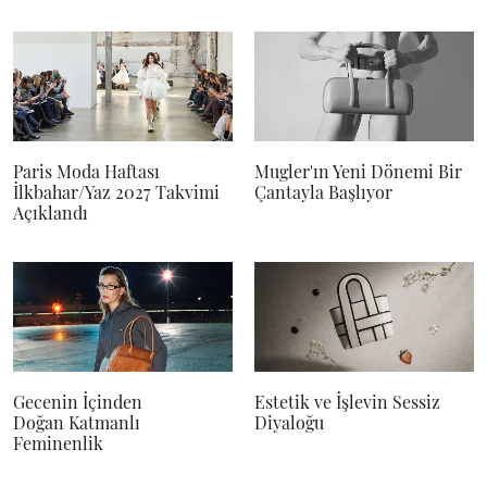
Paris Moda Haftası
Mugler'ın Yeni Dönemi Bir
İlkbahar/Yaz 2027 Takvimi
Çantayla Başlıyor
Açıklandı
Gecenin İçinden
Estetik ve İşlevin Sessiz
Doğan Katmanlı
Diyaloğu
Feminenlik