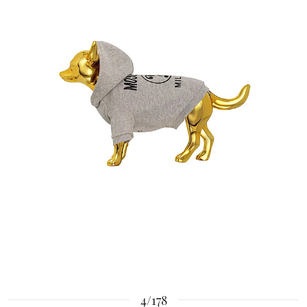
4/178