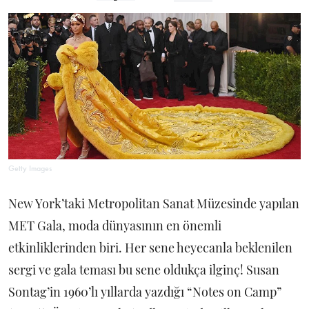
Getty Images
New York’taki Metropolitan Sanat Müzesinde yapılan
MET Gala, moda dünyasının en önemli
etkinliklerinden biri. Her sene heyecanla beklenilen
sergi ve gala teması bu sene oldukça ilginç! Susan
Sontag’in 1960’lı yıllarda yazdığı “Notes on Camp”