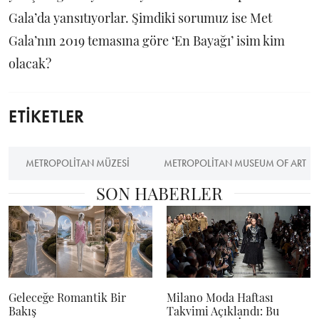
Gala’da yansıtıyorlar. Şimdiki sorumuz ise Met
Gala’nın 2019 temasına göre ‘En Bayağı’ isim kim
olacak?
ETİKETLER
METROPOLITAN MÜZESI
METROPOLITAN MUSEUM OF ART
SON HABERLER
Geleceğe Romantik Bir
Milano Moda Haftası
Bakış
Takvimi Açıklandı: Bu