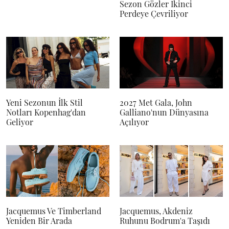
Sezon Gözler İkinci
Perdeye Çevriliyor
Yeni Sezonun İlk Stil
2027 Met Gala, John
Notları Kopenhag'dan
Galliano'nun Dünyasına
Geliyor
Açılıyor
Jacquemus Ve Timberland
Jacquemus, Akdeniz
Yeniden Bir Arada
Ruhunu Bodrum'a Taşıdı