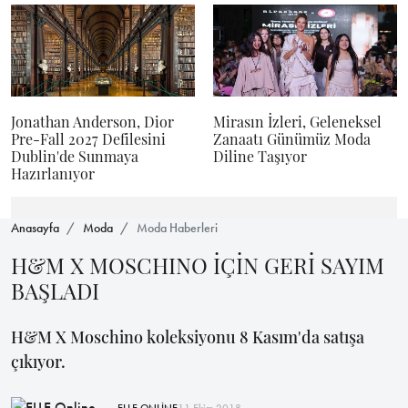
Jonathan Anderson, Dior
Mirasın İzleri, Geleneksel
Pre-Fall 2027 Defilesini
Zanaatı Günümüz Moda
Dublin'de Sunmaya
Diline Taşıyor
Hazırlanıyor
Anasayfa
Moda
Moda Haberleri
H&M X MOSCHINO İÇİN GERİ SAYIM
BAŞLADI
H&M X Moschino koleksiyonu 8 Kasım'da satışa
çıkıyor.
ELLE ONLİNE
11 Ekim 2018