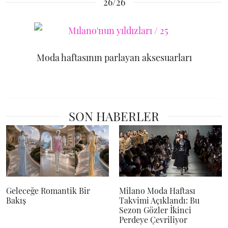
26/26
Moda haftasının parlayan aksesuarları
SON HABERLER
Geleceğe Romantik Bir
Milano Moda Haftası
Bakış
Takvimi Açıklandı: Bu
Sezon Gözler İkinci
Perdeye Çevriliyor