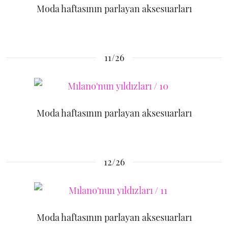
Moda haftasının parlayan aksesuarları
11/26
Moda haftasının parlayan aksesuarları
12/26
Moda haftasının parlayan aksesuarları