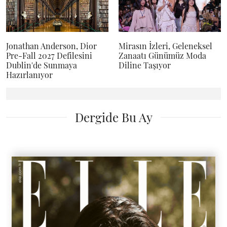
Jonathan Anderson, Dior
Mirasın İzleri, Geleneksel
Pre-Fall 2027 Defilesini
Zanaatı Günümüz Moda
Dublin'de Sunmaya
Diline Taşıyor
Hazırlanıyor
Dergide Bu Ay