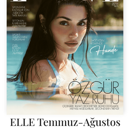
ELLE Temmuz-Ağustos