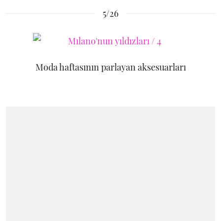
5/26
Moda haftasının parlayan aksesuarları