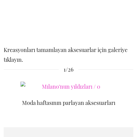
Kreasyonları tamamlayan aksesuarlar için galeriye
tıklayın.
1/26
Moda haftasının parlayan aksesuarları