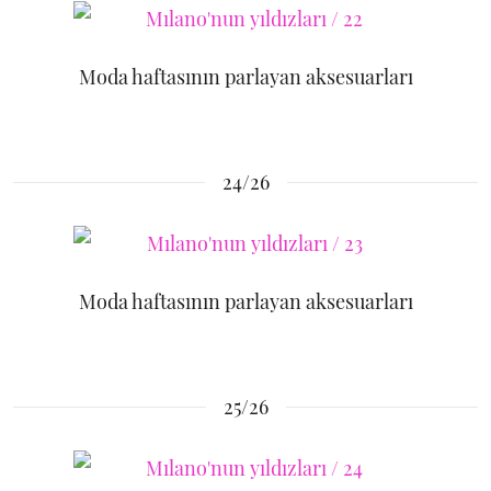
Moda haftasının parlayan aksesuarları
24/26
Moda haftasının parlayan aksesuarları
25/26