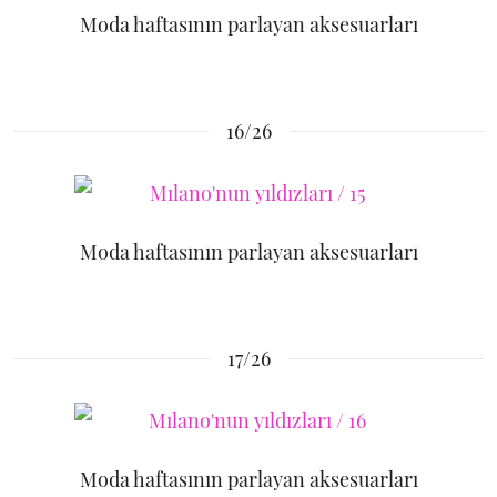
Moda haftasının parlayan aksesuarları
16/26
Moda haftasının parlayan aksesuarları
17/26
Moda haftasının parlayan aksesuarları