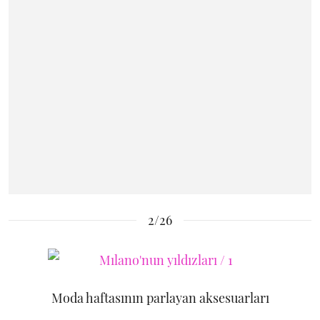
2/26
Moda haftasının parlayan aksesuarları