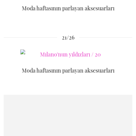
Moda haftasının parlayan aksesuarları
21/26
Moda haftasının parlayan aksesuarları