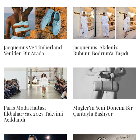
Jacquemus Ve Timberland
Jacquemus, Akdeniz
Yeniden Bir Arada
Ruhunu Bodrum'a Taşıdı
Paris Moda Haftası
Mugler'ın Yeni Dönemi Bir
İlkbahar/Yaz 2027 Takvimi
Çantayla Başlıyor
Açıklandı