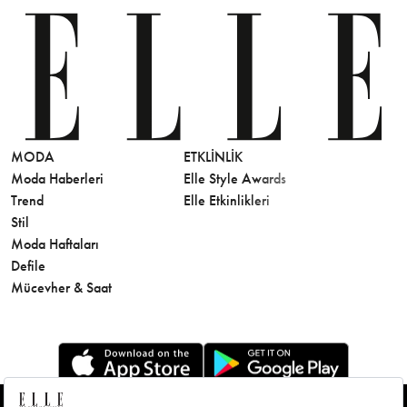
MODA
ETKLINLIK
GÜZELLİ
Moda Haberleri
Elle Style Awards
Saç
Trend
Elle Etkinlikleri
Makyaj
Stil
Cilt Bakı
Moda Haftaları
Sağlık
Defile
Parfüm
Mücevher & Saat