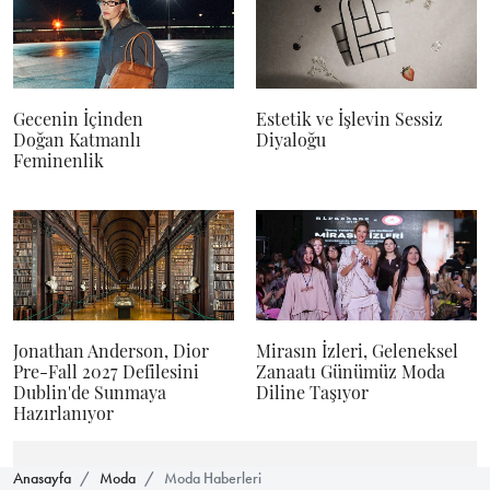
Gecenin İçinden
Estetik ve İşlevin Sessiz
Doğan Katmanlı
Diyaloğu
Feminenlik
Jonathan Anderson, Dior
Mirasın İzleri, Geleneksel
Pre-Fall 2027 Defilesini
Zanaatı Günümüz Moda
Dublin'de Sunmaya
Diline Taşıyor
Hazırlanıyor
Anasayfa
Moda
Moda Haberleri