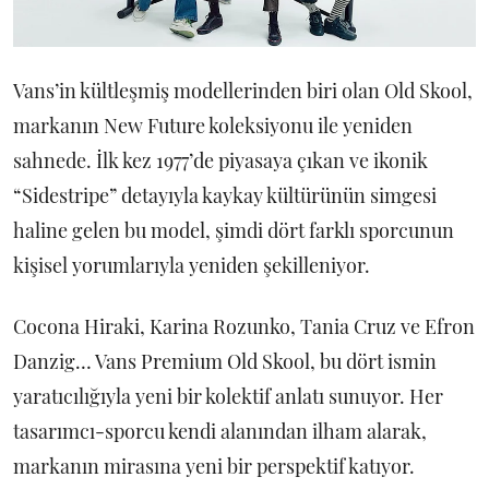
Vans’in kültleşmiş modellerinden biri olan Old Skool,
markanın New Future koleksiyonu ile yeniden
sahnede. İlk kez 1977’de piyasaya çıkan ve ikonik
“Sidestripe” detayıyla kaykay kültürünün simgesi
haline gelen bu model, şimdi dört farklı sporcunun
kişisel yorumlarıyla yeniden şekilleniyor.
Cocona Hiraki, Karina Rozunko, Tania Cruz ve Efron
Danzig… Vans Premium Old Skool, bu dört ismin
yaratıcılığıyla yeni bir kolektif anlatı sunuyor. Her
tasarımcı-sporcu kendi alanından ilham alarak,
markanın mirasına yeni bir perspektif katıyor.