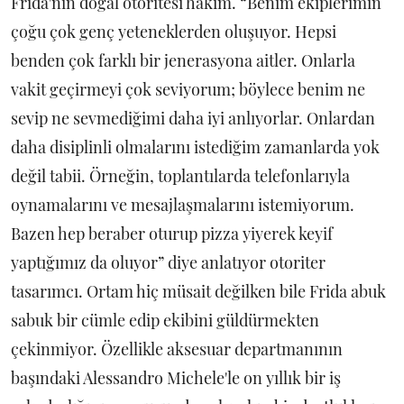
Frida'nın doğal otoritesi hakim. “Benim ekiplerimin
çoğu çok genç yeteneklerden oluşuyor. Hepsi
benden çok farklı bir jenerasyona aitler. Onlarla
vakit geçirmeyi çok seviyorum; böylece benim ne
sevip ne sevmediğimi daha iyi anlıyorlar. Onlardan
daha disiplinli olmalarını istediğim zamanlarda yok
değil tabii. Örneğin, toplantılarda telefonlarıyla
oynamalarını ve mesajlaşmalarını istemiyorum.
Bazen hep beraber oturup pizza yiyerek keyif
yaptığımız da oluyor” diye anlatıyor otoriter
tasarımcı. Ortam hiç müsait değilken bile Frida abuk
sabuk bir cümle edip ekibini güldürmekten
çekinmiyor. Özellikle aksesuar departmanının
başındaki Alessandro Michele'le on yıllık bir iş