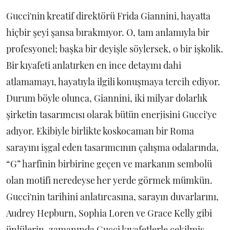
Gucci'nin kreatif direktörü Frida Giannini, hayatta
hiçbir şeyi şansa bırakmıyor. O, tam anlamıyla bir
profesyonel; başka bir deyişle söylersek, o bir işkolik.
Bir kıyafeti anlatırken en ince detayını dahi
atlamamayı, hayatıyla ilgili konuşmaya tercih ediyor.
Durum böyle olunca, Giannini, iki milyar dolarlık
şirketin tasarımcısı olarak bütün enerjisini Gucci'ye
adıyor. Ekibiyle birlikte koskocaman bir Roma
sarayını işgal eden tasarımcının çalışma odalarında,
“G” harfinin birbirine geçen ve markanın sembolü
olan motifi neredeyse her yerde görmek mümkün.
Gucci'nin tarihini anlatırcasına, sarayın duvarlarını,
Audrey Hepburn, Sophia Loren ve Grace Kelly gibi
ünlülerin, zamanında Gucci kıyafetlerle çekilmiş