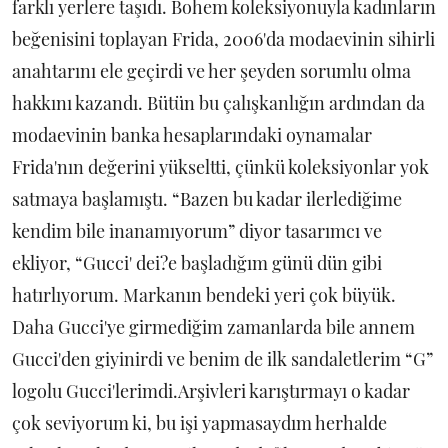
farklı yerlere taşıdı. Bohem koleksiyonuyla kadınların
beğenisini toplayan Frida, 2006'da modaevinin sihirli
anahtarını ele geçirdi ve her şeyden sorumlu olma
hakkını kazandı. Bütün bu çalışkanlığın ardından da
modaevinin banka hesaplarındaki oynamalar
Frida'nın değerini yükseltti, çünkü koleksiyonlar yok
satmaya başlamıştı. “Bazen bu kadar ilerlediğime
kendim bile inanamıyorum” diyor tasarımcı ve
ekliyor, “Gucci' dei?e başladığım günü dün gibi
hatırlıyorum. Markanın bendeki yeri çok büyük.
Daha Gucci'ye girmediğim zamanlarda bile annem
Gucci'den giyinirdi ve benim de ilk sandaletlerim “G”
logolu Gucci'lerimdi.Arşivleri karıştırmayı o kadar
çok seviyorum ki, bu işi yapmasaydım herhalde