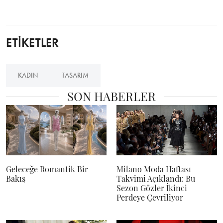
ETİKETLER
KADIN
TASARIM
SON HABERLER
Geleceğe Romantik Bir
Milano Moda Haftası
Bakış
Takvimi Açıklandı: Bu
Sezon Gözler İkinci
Perdeye Çevriliyor