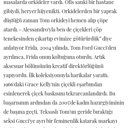
masalarda orkideler vardı. Ofis sanki bir hastane
gibiydi, heryer hijyenikti. Orkidelerden bir yaprak
düştüğü zaman Tom orkideyi hemen alıp çöpe
atardı.~ Alessandro'yla ben de çiçekleri çöp
tenekesinden çıkartıp evimize götürürdük” diye
anlatıyor Frida. 2004 yılında, Tom Ford Gucci'den
ayrılınca, Frida onun koltuğuna oturdu. Artık
aksesuar bölümünün kreatif direktörlüğünü
yapıyordu. İlk koleksiyonuyla harikalar yarattı.
1966'daki Grace Kelly'nin çiçekli eşarbından
esinlenerek çiçek baskısını tekrarcanlandırdı. Bu
başarısının ardından da 2005'de kadın hazırgiyiminin
de başına geçti. Teksaslı Tom'un geride bıraktığı
seksi Gucci'ye ayrı bir feminenlik katarak markayı