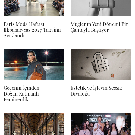
Paris Moda Haftası
Mugler'ın Yeni Dönemi Bir
İlkbahar/Yaz 2027 Takvimi
Çantayla Başlıyor
Açıklandı
Gecenin İçinden
Estetik ve İşlevin Sessiz
Doğan Katmanlı
Diyaloğu
Feminenlik