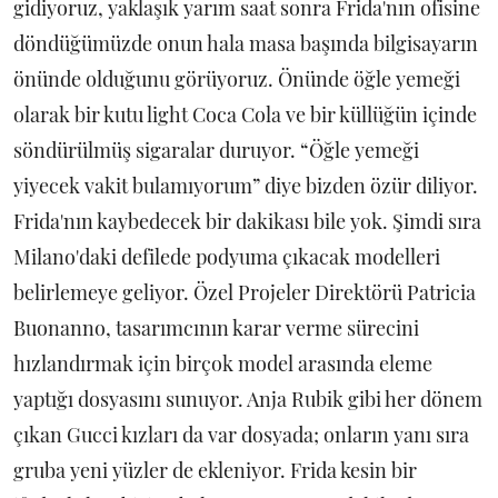
gidiyoruz, yaklaşık yarım saat sonra Frida'nın ofisine
döndüğümüzde onun hala masa başında bilgisayarın
önünde olduğunu görüyoruz. Önünde öğle yemeği
olarak bir kutu light Coca Cola ve bir küllüğün içinde
söndürülmüş sigaralar duruyor. “Öğle yemeği
yiyecek vakit bulamıyorum” diye bizden özür diliyor.
Frida'nın kaybedecek bir dakikası bile yok. Şimdi sıra
Milano'daki defilede podyuma çıkacak modelleri
belirlemeye geliyor. Özel Projeler Direktörü Patricia
Buonanno, tasarımcının karar verme sürecini
hızlandırmak için birçok model arasında eleme
yaptığı dosyasını sunuyor. Anja Rubik gibi her dönem
çıkan Gucci kızları da var dosyada; onların yanı sıra
gruba yeni yüzler de ekleniyor. Frida kesin bir