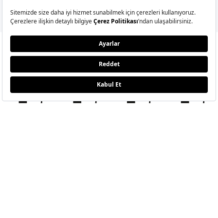
GÖNDER
MODA
ETKLINLIK
GÜZELLİ
Moda Haberleri
Elle Style Awards
Saç
Trend
Elle Etkinlikleri
Makyaj
Stil
Cilt Bakı
Moda Haftaları
Sağlık
Defile
Parfüm
Mücevher & Saat