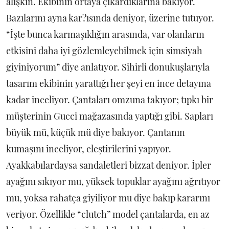
alışkın. Ekibinin ortaya çıkardıklarına bakıyor.
Bazılarını ayna kar?ısında deniyor, üzerine tutuyor.
“İşte bunca karmaşıklığın arasında, var olanların
etkisini daha iyi gözlemleyebilmek için simsiyah
giyiniyorum” diye anlatıyor. Sihirli donukuşlarıyla
tasarım ekibinin yarattığı her şeyi en ince detayına
kadar inceliyor. Çantaları omzuna takıyor; tıpkı bir
müşterinin Gucci mağazasında yaptığı gibi. Sapları
büyük mü, küçük mü diye bakıyor. Çantanın
kumaşını inceliyor, eleştirilerini yapıyor.
Ayakkabılardaysa sandaletleri bizzat deniyor. İpler
ayağını sıkıyor mu, yüksek topuklar ayağını ağrıtıyor
mu, yoksa rahatça giyiliyor mu diye bakıp kararını
veriyor. Özellikle “clutch” model çantalarda, en az