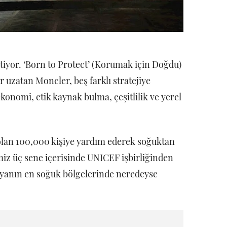
etiyor. ‘Born to Protect’ (Korumak için Doğdu)
ar uzatan Moncler, beş farklı stratejiye
konomi, etik kaynak bulma, çeşitlilik ve yerel
 olan 100,000 kişiye yardım ederek soğuktan
miz üç sene içerisinde UNICEF işbirliğinden
nyanın en soğuk bölgelerinde neredeyse