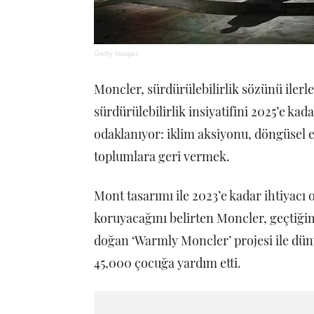
Getty Images
Moncler, sürdürülebilirlik sözünü ilerl
sürdürülebilirlik insiyatifini 2025’e kad
odaklanıyor: iklim aksiyonu, döngüsel e
toplumlara geri vermek.
Mont tasarımı ile 2023’e kadar ihtiyacı
koruyacağını belirten Moncler, geçtiği
doğan ‘Warmly Moncler’ projesi ile dü
45,000 çocuğa yardım etti.