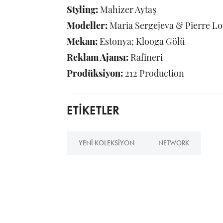
Styling:
Mahizer Aytaş
Modeller:
Maria Sergejeva & Pierre L
Mekan:
Estonya; Klooga Gölü
Reklam Ajansı:
Rafineri
Prodüksiyon:
212 Production
ETİKETLER
YENI KOLEKSIYON
NETWORK