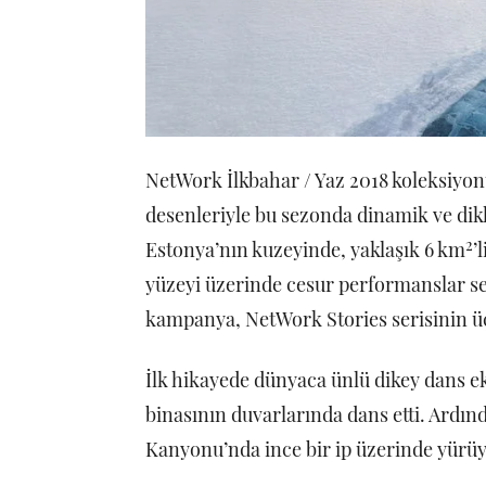
NetWork İlkbahar / Yaz 2018 koleksiyonu
desenleriyle bu sezonda dinamik ve dik
2
Estonya’nın kuzeyinde, yaklaşık 6 km
’
yüzeyi üzerinde cesur performanslar ser
kampanya, NetWork Stories serisinin 
İlk hikayede dünyaca ünlü dikey dans e
binasının duvarlarında dans etti. Ardın
Kanyonu’nda ince bir ip üzerinde yürüy