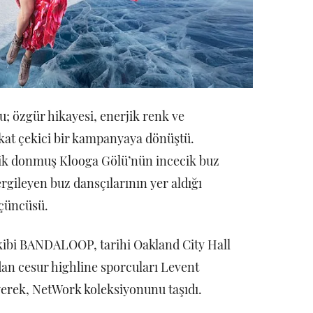
; özgür hikayesi, enerjik renk ve
kat çekici bir kampanyaya dönüştü.
lik donmuş Klooga Gölü’nün incecik buz
gileyen buz dansçılarının yer aldığı
üçüncüsü.
kibi BANDALOOP, tarihi Oakland City Hall
dan cesur highline sporcuları Levent
erek, NetWork koleksiyonunu taşıdı.