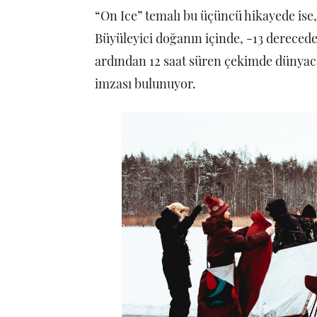
“On Ice” temalı bu üçüncü hikayede ise
Büyüleyici doğanın içinde, -13 derecede,
ardından 12 saat süren çekimde dünyaca 
imzası bulunuyor.