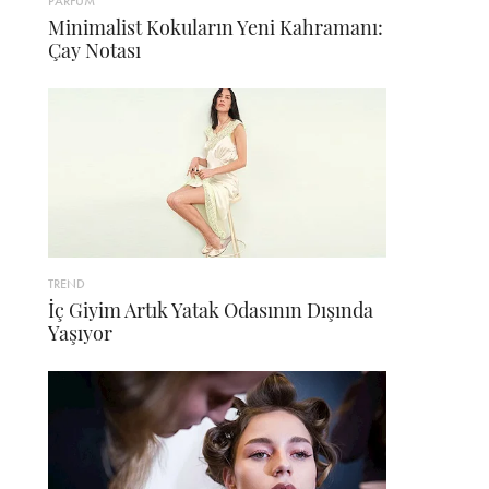
PARFÜM
Minimalist Kokuların Yeni Kahramanı:
Çay Notası
TREND
İç Giyim Artık Yatak Odasının Dışında
Yaşıyor