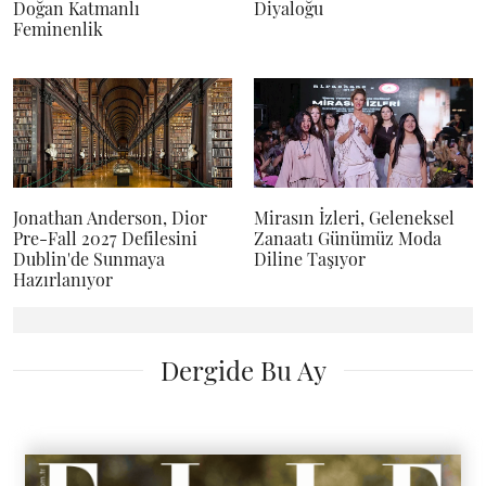
Doğan Katmanlı
Diyaloğu
Feminenlik
Jonathan Anderson, Dior
Mirasın İzleri, Geleneksel
Pre-Fall 2027 Defilesini
Zanaatı Günümüz Moda
Dublin'de Sunmaya
Diline Taşıyor
Hazırlanıyor
Dergide Bu Ay