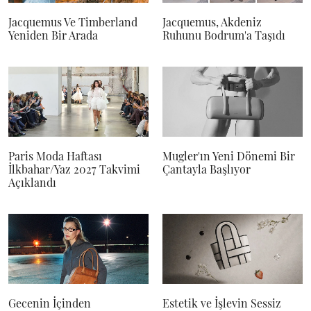
Jacquemus Ve Timberland
Jacquemus, Akdeniz
Yeniden Bir Arada
Ruhunu Bodrum'a Taşıdı
Paris Moda Haftası
Mugler'ın Yeni Dönemi Bir
İlkbahar/Yaz 2027 Takvimi
Çantayla Başlıyor
Açıklandı
Gecenin İçinden
Estetik ve İşlevin Sessiz