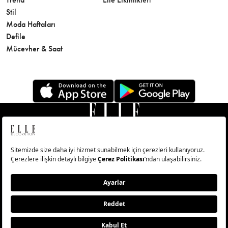
Stil
Cilt Bakı
Moda Haftaları
Sağlık
Defile
Parfüm
Mücevher & Saat
© Big Medya Teknoloji A.Ş. Altunizade Mahallesi Kuşbakışı
Caddesi No:27/1 Üsküdar/İstanbul
Abonelik
Künye
Aydınlatma Metni
Çerezleri Sıfırla
Copyright © 2026 - Tüm Hakları Saklıdır.