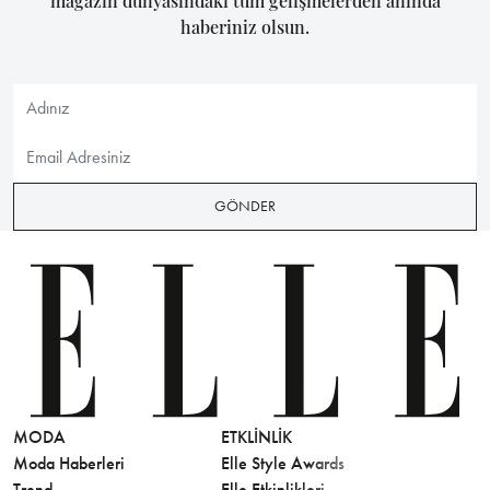
magazin dünyasındaki tüm gelişmelerden anında
haberiniz olsun.
GÖNDER
MODA
ETKLINLIK
GÜZELLİ
Moda Haberleri
Elle Style Awards
Saç
Trend
Elle Etkinlikleri
Makyaj