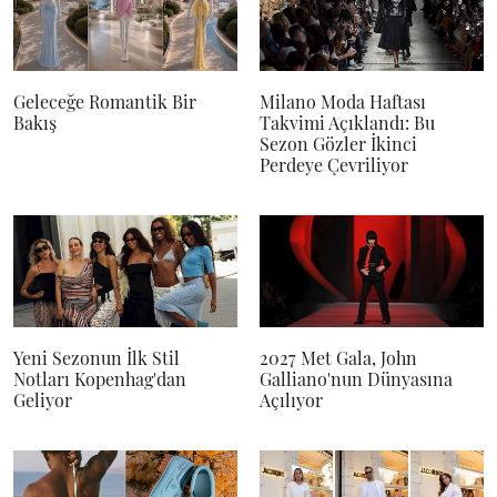
Geleceğe Romantik Bir
Milano Moda Haftası
Bakış
Takvimi Açıklandı: Bu
Sezon Gözler İkinci
Perdeye Çevriliyor
Yeni Sezonun İlk Stil
2027 Met Gala, John
Notları Kopenhag'dan
Galliano'nun Dünyasına
Geliyor
Açılıyor