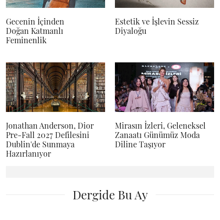
Gecenin İçinden
Estetik ve İşlevin Sessiz
Doğan Katmanlı
Diyaloğu
Feminenlik
Jonathan Anderson, Dior
Mirasın İzleri, Geleneksel
Pre-Fall 2027 Defilesini
Zanaatı Günümüz Moda
Dublin'de Sunmaya
Diline Taşıyor
Hazırlanıyor
Dergide Bu Ay