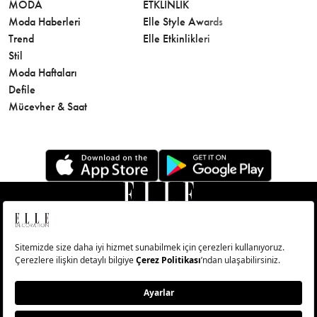
MODA
ETKLINLIK
GÜZELLİ
Moda Haberleri
Elle Style Awards
Saç
Trend
Elle Etkinlikleri
Makyaj
Stil
Cilt Bakı
Moda Haftaları
Sağlık
Defile
Parfüm
Mücevher & Saat
© Big Medya Teknoloji A.Ş. Altunizade Mahallesi Kuşbakışı
Caddesi No:27/1 Üsküdar/İstanbul