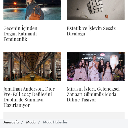
Gecenin İçinden
Estetik ve İşlevin Sessiz
Doğan Katmanlı
Diyaloğu
Feminenlik
Jonathan Anderson, Dior
Mirasın İzleri, Geleneksel
Pre-Fall 2027 Defilesini
Zanaatı Günümüz Moda
Dublin'de Sunmaya
Diline Taşıyor
Hazırlanıyor
Anasayfa
Moda
Moda Haberleri