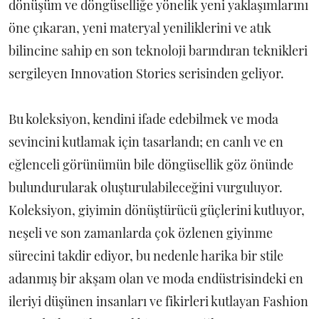
dönüşüm ve döngüselliğe yönelik yeni yaklaşımlarını
öne çıkaran, yeni materyal yeniliklerini ve atık
bilincine sahip en son teknoloji barındıran teknikleri
sergileyen Innovation Stories serisinden geliyor.
Bu koleksiyon, kendini ifade edebilmek ve moda
sevincini kutlamak için tasarlandı; en canlı ve en
eğlenceli görünümün bile döngüsellik göz önünde
bulundurularak oluşturulabileceğini vurguluyor.
Koleksiyon, giyimin dönüştürücü güçlerini kutluyor,
neşeli ve son zamanlarda çok özlenen giyinme
sürecini takdir ediyor, bu nedenle harika bir stile
adanmış bir akşam olan ve moda endüstrisindeki en
ileriyi düşünen insanları ve fikirleri kutlayan Fashion