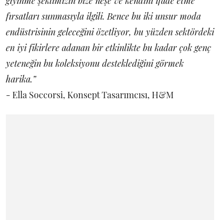
giyinme şeklimizin bize neşe ve kendini ifade etme
fırsatları sunmasıyla ilgili. Bence bu iki unsur moda
endüstrisinin geleceğini özetliyor, bu yüzden sektördeki
en iyi fikirlere adanan bir etkinlikte bu kadar çok genç
yeteneğin bu koleksiyonu desteklediğini görmek
harika.”
- Ella Soccorsi, Konsept Tasarımcısı, H&M