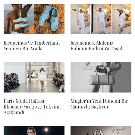
Jacquemus Ve Timberland
Jacquemus, Akdeniz
Yeniden Bir Arada
Ruhunu Bodrum'a Taşıdı
Paris Moda Haftası
Mugler'ın Yeni Dönemi Bir
İlkbahar/Yaz 2027 Takvimi
Çantayla Başlıyor
Açıklandı