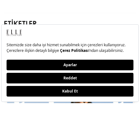
ETİKETLER
HM
Dergide Bu Ay