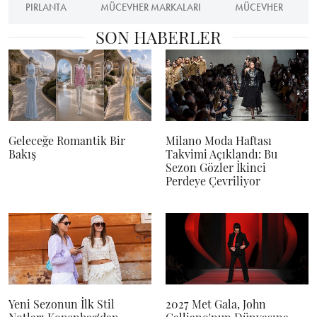
PIRLANTA
MÜCEVHER MARKALARI
MÜCEVHER
SON HABERLER
Geleceğe Romantik Bir
Milano Moda Haftası
Bakış
Takvimi Açıklandı: Bu
Sezon Gözler İkinci
Perdeye Çevriliyor
Yeni Sezonun İlk Stil
2027 Met Gala, John