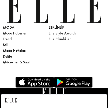
MODA
ETKLINLIK
GÜZELLİ
Moda Haberleri
Elle Style Awards
Saç
Trend
Elle Etkinlikleri
Makyaj
Stil
Cilt Bakı
Moda Haftaları
Sağlık
Defile
Parfüm
Mücevher & Saat