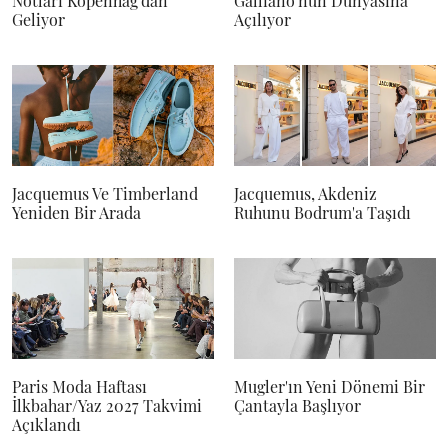
Notları Kopenhag'dan
Galliano'nun Dünyasına
Geliyor
Açılıyor
Jacquemus Ve Timberland
Jacquemus, Akdeniz
Yeniden Bir Arada
Ruhunu Bodrum'a Taşıdı
Paris Moda Haftası
Mugler'ın Yeni Dönemi Bir
İlkbahar/Yaz 2027 Takvimi
Çantayla Başlıyor
Açıklandı