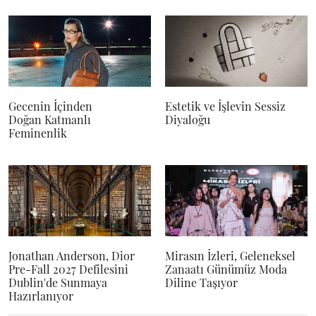
Gecenin İçinden
Estetik ve İşlevin Sessiz
Doğan Katmanlı
Diyaloğu
Feminenlik
Jonathan Anderson, Dior
Mirasın İzleri, Geleneksel
Pre-Fall 2027 Defilesini
Zanaatı Günümüz Moda
Dublin'de Sunmaya
Diline Taşıyor
Hazırlanıyor