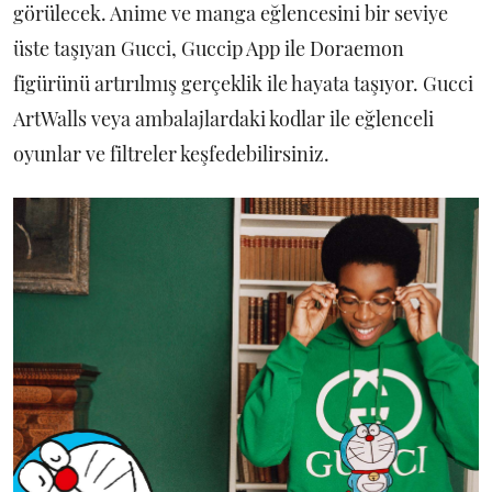
görülecek. Anime ve manga eğlencesini bir seviye
üste taşıyan Gucci, Guccip App ile Doraemon
figürünü artırılmış gerçeklik ile hayata taşıyor. Gucci
ArtWalls veya ambalajlardaki kodlar ile eğlenceli
oyunlar ve filtreler keşfedebilirsiniz.