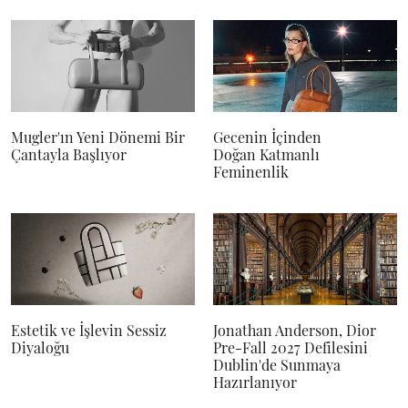
Mugler'ın Yeni Dönemi Bir
Gecenin İçinden
Çantayla Başlıyor
Doğan Katmanlı
Feminenlik
Estetik ve İşlevin Sessiz
Jonathan Anderson, Dior
Diyaloğu
Pre-Fall 2027 Defilesini
Dublin'de Sunmaya
Hazırlanıyor