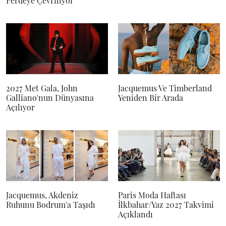
Perdeye Çevriliyor
2027 Met Gala, John
Jacquemus Ve Timberland
Galliano'nun Dünyasına
Yeniden Bir Arada
Açılıyor
Jacquemus, Akdeniz
Paris Moda Haftası
Ruhunu Bodrum'a Taşıdı
İlkbahar/Yaz 2027 Takvimi
Açıklandı