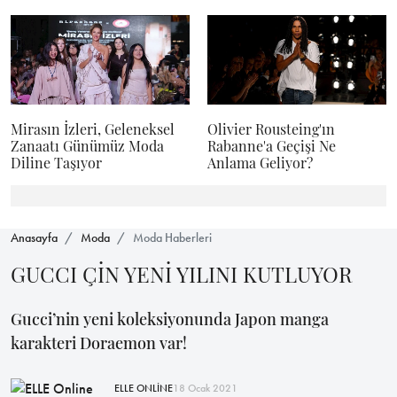
Mirasın İzleri, Geleneksel
Olivier Rousteing'ın
Zanaatı Günümüz Moda
Rabanne'a Geçişi Ne
Diline Taşıyor
Anlama Geliyor?
Anasayfa
Moda
Moda Haberleri
GUCCI ÇİN YENİ YILINI KUTLUYOR
Gucci’nin yeni koleksiyonunda Japon manga
karakteri Doraemon var!
ELLE ONLİNE
18 Ocak 2021