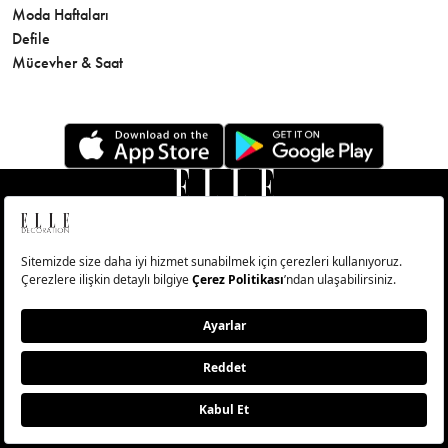
Moda Haftaları
Sağlık
Defile
Parfüm
Mücevher & Saat
© Big Medya Teknoloji A.Ş. Altunizade Mahallesi Kuşbakışı
Caddesi No:27/1 Üsküdar/İstanbul
Abonelik
Künye
Aydınlatma Metni
Çerezleri Sıfırla
Copyright © 2026 - Tüm Hakları Saklıdır.