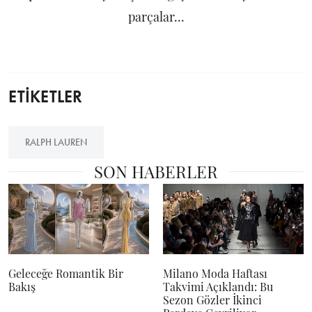
parçalar...
ETİKETLER
RALPH LAUREN
SON HABERLER
Geleceğe Romantik Bir
Milano Moda Haftası
Bakış
Takvimi Açıklandı: Bu
Sezon Gözler İkinci