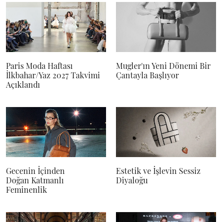
Paris Moda Haftası
Mugler'ın Yeni Dönemi Bir
İlkbahar/Yaz 2027 Takvimi
Çantayla Başlıyor
Açıklandı
Gecenin İçinden
Estetik ve İşlevin Sessiz
Doğan Katmanlı
Diyaloğu
Feminenlik