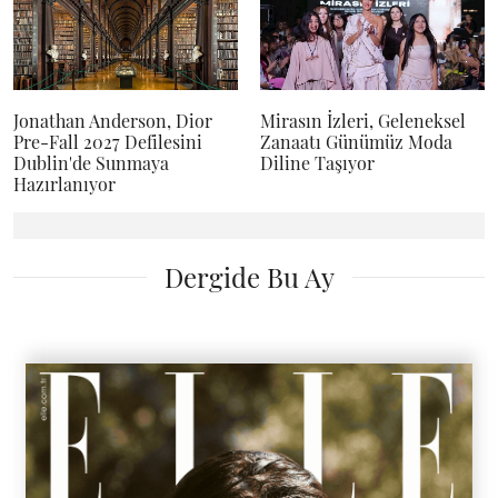
Jonathan Anderson, Dior
Mirasın İzleri, Geleneksel
Pre-Fall 2027 Defilesini
Zanaatı Günümüz Moda
Dublin'de Sunmaya
Diline Taşıyor
Hazırlanıyor
Dergide Bu Ay