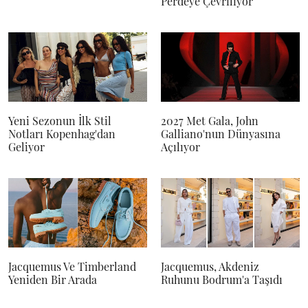
Perdeye Çevriliyor
Yeni Sezonun İlk Stil
2027 Met Gala, John
Notları Kopenhag'dan
Galliano'nun Dünyasına
Geliyor
Açılıyor
Jacquemus Ve Timberland
Jacquemus, Akdeniz
Yeniden Bir Arada
Ruhunu Bodrum'a Taşıdı