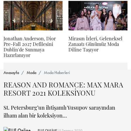
Jonathan Anderson, Dior
Mirasın İzleri, Geleneksel
Pre-Fall 2027 Defilesini
Zanaatı Günümüz Moda
Dublin'de Sunmaya
Diline Taşıyor
Hazırlanıyor
Anasayfa
Moda
Moda Haberleri
REASON AND ROMANCE: MAX MARA
RESORT 2021 KOLEKSİYONU
St. Petersburg’un ihtişamlı Yusupov sarayından
ilham alan bir koleksiyon…
ELLE ONLİNE
10 Temmuz 2020