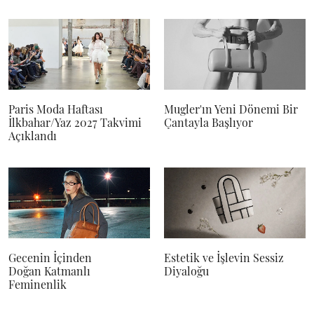
Paris Moda Haftası
Mugler'ın Yeni Dönemi Bir
İlkbahar/Yaz 2027 Takvimi
Çantayla Başlıyor
Açıklandı
Gecenin İçinden
Estetik ve İşlevin Sessiz
Doğan Katmanlı
Diyaloğu
Feminenlik