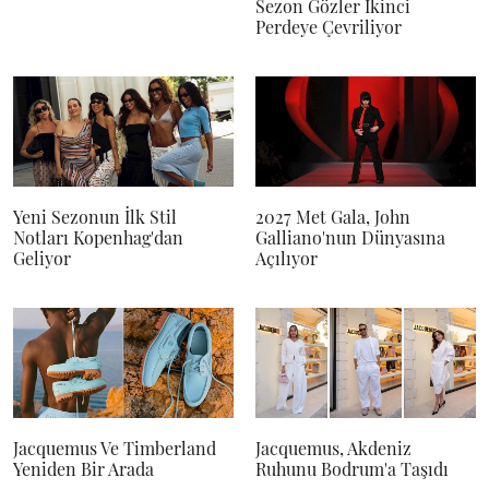
Sezon Gözler İkinci
Perdeye Çevriliyor
Yeni Sezonun İlk Stil
2027 Met Gala, John
Notları Kopenhag'dan
Galliano'nun Dünyasına
Geliyor
Açılıyor
Jacquemus Ve Timberland
Jacquemus, Akdeniz
Yeniden Bir Arada
Ruhunu Bodrum'a Taşıdı