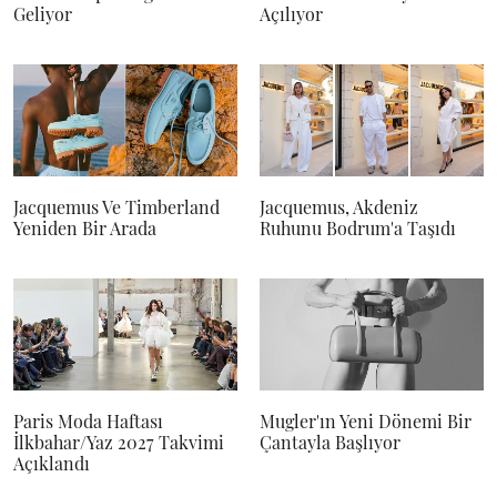
Geliyor
Açılıyor
Jacquemus Ve Timberland
Jacquemus, Akdeniz
Yeniden Bir Arada
Ruhunu Bodrum'a Taşıdı
Paris Moda Haftası
Mugler'ın Yeni Dönemi Bir
İlkbahar/Yaz 2027 Takvimi
Çantayla Başlıyor
Açıklandı