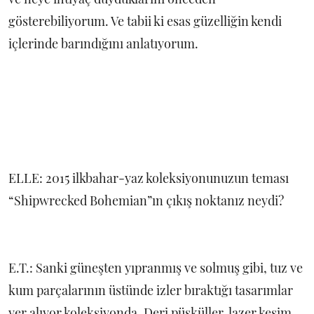
gösterebiliyorum. Ve tabii ki esas güzelliğin kendi
içlerinde barındığını anlatıyorum.
ELLE: 2015 ilkbahar-yaz koleksiyonunuzun teması
“Shipwrecked Bohemian”ın çıkış noktanız neydi?
E.T.: Sanki güneşten yıpranmış ve solmuş gibi, tuz ve
kum parçalarının üstünde izler bıraktığı tasarımlar
yer alıyor koleksiyonda. Deri püsküller, lazer kesim