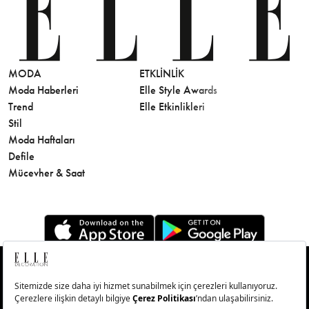
MODA
ETKLINLIK
GÜZELLİ
Moda Haberleri
Elle Style Awards
Saç
Trend
Elle Etkinlikleri
Makyaj
Stil
Cilt Bakı
Moda Haftaları
Sağlık
Defile
Parfüm
Mücevher & Saat