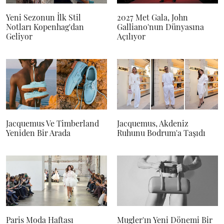
Yeni Sezonun İlk Stil
2027 Met Gala, John
Notları Kopenhag'dan
Galliano'nun Dünyasına
Geliyor
Açılıyor
Jacquemus Ve Timberland
Jacquemus, Akdeniz
Yeniden Bir Arada
Ruhunu Bodrum'a Taşıdı
Paris Moda Haftası
Mugler'ın Yeni Dönemi Bir