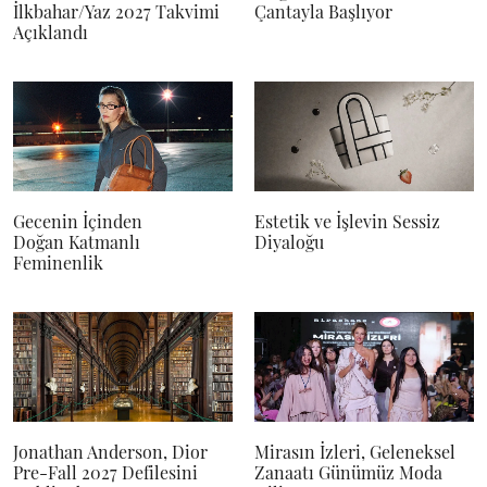
İlkbahar/Yaz 2027 Takvimi
Çantayla Başlıyor
Açıklandı
Gecenin İçinden
Estetik ve İşlevin Sessiz
Doğan Katmanlı
Diyaloğu
Feminenlik
Jonathan Anderson, Dior
Mirasın İzleri, Geleneksel
Pre-Fall 2027 Defilesini
Zanaatı Günümüz Moda