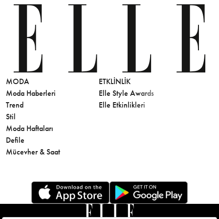
MODA
ETKLINLIK
GÜZELLİ
Moda Haberleri
Elle Style Awards
Saç
Trend
Elle Etkinlikleri
Makyaj
Stil
Cilt Bakı
Moda Haftaları
Sağlık
Defile
Parfüm
Mücevher & Saat