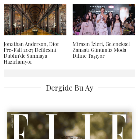
Jonathan Anderson, Dior
Mirasın İzleri, Geleneksel
Pre-Fall 2027 Defilesini
Zanaatı Günümüz Moda
Dublin'de Sunmaya
Diline Taşıyor
Hazırlanıyor
Dergide Bu Ay