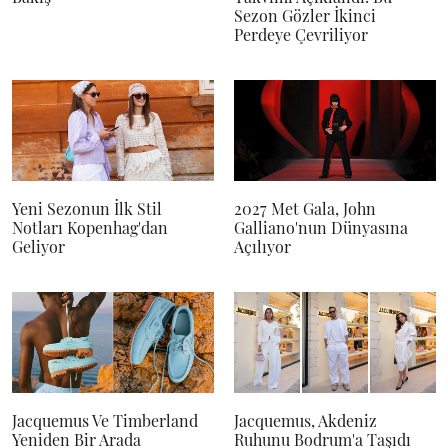
Sezon Gözler İkinci
Perdeye Çevriliyor
Yeni Sezonun İlk Stil
2027 Met Gala, John
Notları Kopenhag'dan
Galliano'nun Dünyasına
Geliyor
Açılıyor
Jacquemus Ve Timberland
Jacquemus, Akdeniz
Yeniden Bir Arada
Ruhunu Bodrum'a Taşıdı