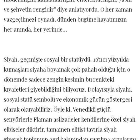
ve şehvetin rengidir” diye anlatıyordu. O her zaman
vazgeçilmezi oynadı, dünden bugüne hayatımızın
her anında, her yerinde...
Siyah, geçmişte sosyal bir statüydü. 16'ncı yüzyılda
kumaşları siyaha boyamak çok pahalı olduğu için o
dönemde sadece zengin kesimin bu renkteki
kıyafetleri giyebildiğini biliyoruz. Dolayısıyla siyahı,
sosyal statü sembolü ve ekonomik gücün göstergesi
olarak okuyabiliriz. Öyle ki, Venedikli güçlü
senyörlerle Flaman asilzadeler kendilerine özel siyah
elbiseler diktirir, tamamen elitist tavırla siyah
giyerek toplumun geri kalanından sıyrılma arzularını