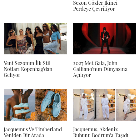
Sezon Gözler İkinci
Perdeye Çevriliyor
Yeni Sezonun İlk Stil
2027 Met Gala, John
Notları Kopenhag'dan
Galliano'nun Dünyasına
Geliyor
Açılıyor
Jacquemus Ve Timberland
Jacquemus, Akdeniz
Yeniden Bir Arada
Ruhunu Bodrum'a Taşıdı