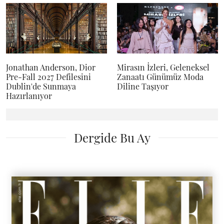
Jonathan Anderson, Dior
Mirasın İzleri, Geleneksel
Pre-Fall 2027 Defilesini
Zanaatı Günümüz Moda
Dublin'de Sunmaya
Diline Taşıyor
Hazırlanıyor
Dergide Bu Ay