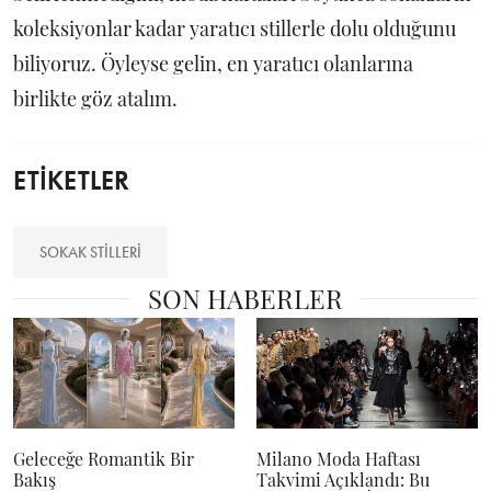
koleksiyonlar kadar yaratıcı stillerle dolu olduğunu
biliyoruz. Öyleyse gelin, en yaratıcı olanlarına
birlikte göz atalım.
ETİKETLER
SOKAK STILLERI
SON HABERLER
Geleceğe Romantik Bir
Milano Moda Haftası
Bakış
Takvimi Açıklandı: Bu