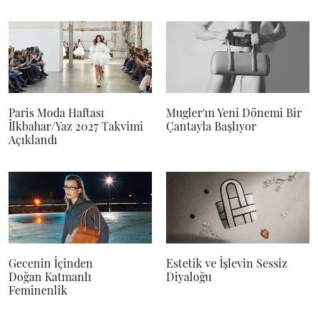
Paris Moda Haftası
Mugler'ın Yeni Dönemi Bir
İlkbahar/Yaz 2027 Takvimi
Çantayla Başlıyor
Açıklandı
Gecenin İçinden
Estetik ve İşlevin Sessiz
Doğan Katmanlı
Diyaloğu
Feminenlik