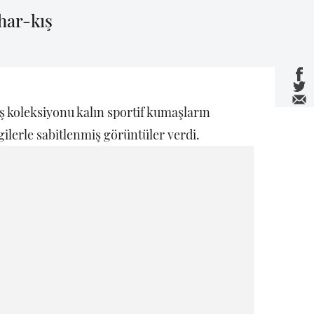
har-kış
 koleksiyonu kalın sportif kumaşların
gilerle sabitlenmiş görüntüler verdi.