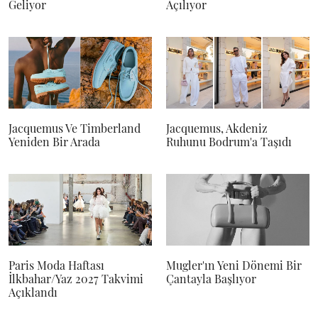
Geliyor
Açılıyor
Jacquemus Ve Timberland
Jacquemus, Akdeniz
Yeniden Bir Arada
Ruhunu Bodrum'a Taşıdı
Paris Moda Haftası
Mugler'ın Yeni Dönemi Bir
İlkbahar/Yaz 2027 Takvimi
Çantayla Başlıyor
Açıklandı