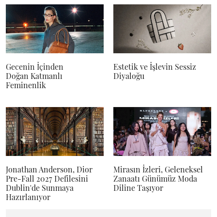
Gecenin İçinden
Estetik ve İşlevin Sessiz
Doğan Katmanlı
Diyaloğu
Feminenlik
Jonathan Anderson, Dior
Mirasın İzleri, Geleneksel
Pre-Fall 2027 Defilesini
Zanaatı Günümüz Moda
Dublin'de Sunmaya
Diline Taşıyor
Hazırlanıyor