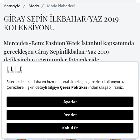
Anasayfa
Moda
Moda Haberleri
GİRAY SEPİN İLKBAHAR/YAZ 2019
KOLEKSİYONU
Mercedes-Benz Fashion Week İstanbul kapsamında
gerçekleşen Giray Sepinİlkbahar/Yaz 2019
defilesinden görünümler fotogaleride..
ELLE ONLİNE
13 Eylül 2018