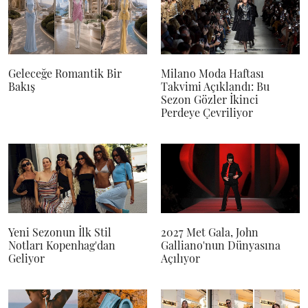
Geleceğe Romantik Bir
Milano Moda Haftası
Bakış
Takvimi Açıklandı: Bu
Sezon Gözler İkinci
Perdeye Çevriliyor
Yeni Sezonun İlk Stil
2027 Met Gala, John
Notları Kopenhag'dan
Galliano'nun Dünyasına
Geliyor
Açılıyor