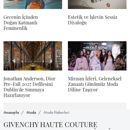
Gecenin İçinden
Estetik ve İşlevin Sessiz
Doğan Katmanlı
Diyaloğu
Feminenlik
Jonathan Anderson, Dior
Mirasın İzleri, Geleneksel
Pre-Fall 2027 Defilesini
Zanaatı Günümüz Moda
Dublin'de Sunmaya
Diline Taşıyor
Hazırlanıyor
Anasayfa
Moda
Moda Haberleri
GIVENCHY HAUTE COUTURE