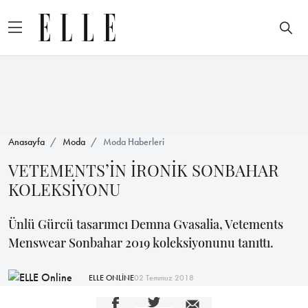
Anasayfa
Moda
Moda Haberleri
VETEMENTS’İN İRONİK SONBAHAR
KOLEKSİYONU
Ünlü Gürcü tasarımcı Demna Gvasalia, Vetements
Menswear Sonbahar 2019 koleksiyonunu tanıttı.
ELLE ONLİNE
02 Temmuz 2018