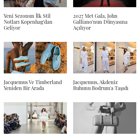
Yeni Sezonun İlk Stil
2027 Met Gala, John
Notları Kopenhag'dan
Galliano'nun Dünyasına
Geliyor
Açılıyor
Jacquemus Ve Timberland
Jacquemus, Akdeniz
Yeniden Bir Arada
Ruhunu Bodrum'a Taşıdı