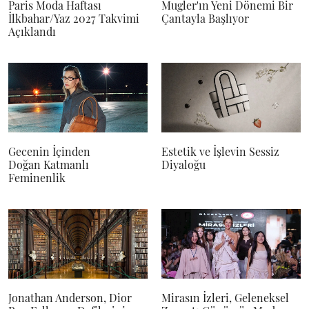
Paris Moda Haftası
Mugler'ın Yeni Dönemi Bir
İlkbahar/Yaz 2027 Takvimi
Çantayla Başlıyor
Açıklandı
Gecenin İçinden
Estetik ve İşlevin Sessiz
Doğan Katmanlı
Diyaloğu
Feminenlik
Jonathan Anderson, Dior
Mirasın İzleri, Geleneksel