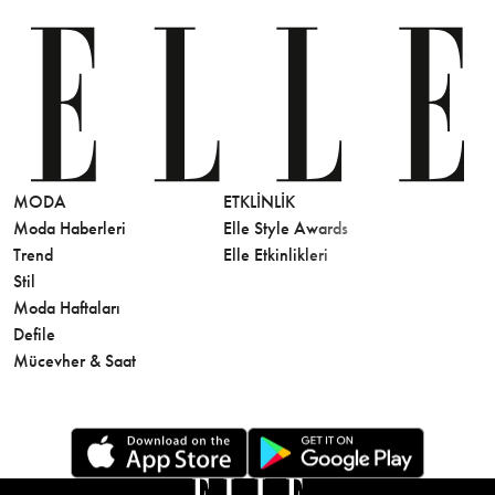
MODA
ETKLINLIK
GÜZELLİ
Moda Haberleri
Elle Style Awards
Saç
Trend
Elle Etkinlikleri
Makyaj
Stil
Cilt Bakı
Moda Haftaları
Sağlık
Defile
Parfüm
Mücevher & Saat