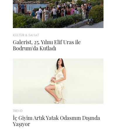
KÜLTÜR & SANAT
Galerist, 25. Yılını Elif Uras ile
Bodrum'da Kutladı
TREND
İç Giyim Artık Yatak Odasının Dışında
Yaşıyor