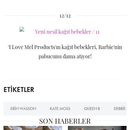
12/12
'I Love Mel Products'ın kağıt bebekleri, Barbie'nin
pabucunu dama atıyor!
ETİKETLER
ERIN WASSON
KATE MOSS
QUEEN B
DEBBIE H
SON HABERLER