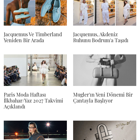
Jacquemus Ve Timberland
Jacquemus, Akdeniz
Yeniden Bir Arada
Ruhunu Bodrum'a Taşıdı
Paris Moda Haftası
Mugler'ın Yeni Dönemi Bir
İlkbahar/Yaz 2027 Takvimi
Çantayla Başlıyor
Açıklandı