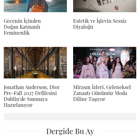
Gecenin İçinden
Estetik ve İşlevin Sessiz
Doğan Katmanlı
Diyaloğu
Feminenlik
Jonathan Anderson, Dior
Mirasın İzleri, Geleneksel
Pre-Fall 2027 Defilesini
Zanaatı Günümüz Moda
Dublin'de Sunmaya
Diline Taşıyor
Hazırlanıyor
Dergide Bu Ay