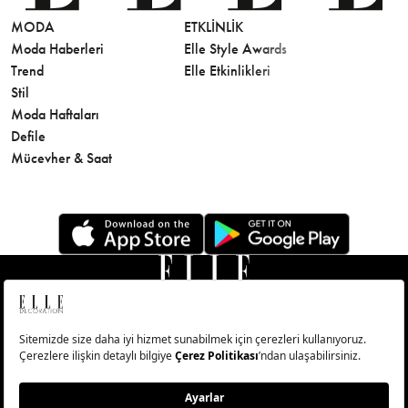
MODA
ETKLINLIK
GÜZELLİ
Moda Haberleri
Elle Style Awards
Saç
Trend
Elle Etkinlikleri
Makyaj
Stil
Cilt Bakı
Moda Haftaları
Sağlık
Defile
Parfüm
Mücevher & Saat
© Big Medya Teknoloji A.Ş. Altunizade Mahallesi Kuşbakışı