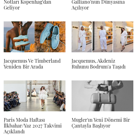
Notları Kopenhag'dan
Galliano'nun Dünyasına
Geliyor
Açılıyor
Jacquemus Ve Timberland
Jacquemus, Akdeniz
Yeniden Bir Arada
Ruhunu Bodrum'a Taşıdı
Paris Moda Haftası
Mugler'ın Yeni Dönemi Bir
İlkbahar/Yaz 2027 Takvimi
Çantayla Başlıyor
Açıklandı