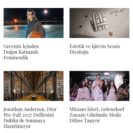
Gecenin İçinden
Estetik ve İşlevin Sessiz
Doğan Katmanlı
Diyaloğu
Feminenlik
Jonathan Anderson, Dior
Mirasın İzleri, Geleneksel
Pre-Fall 2027 Defilesini
Zanaatı Günümüz Moda
Dublin'de Sunmaya
Diline Taşıyor
Hazırlanıyor