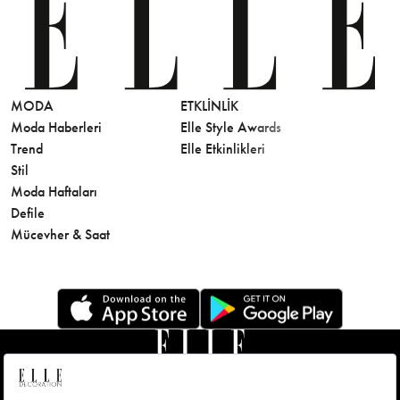
MODA
ETKLINLIK
GÜZELLİ
Moda Haberleri
Elle Style Awards
Saç
Trend
Elle Etkinlikleri
Makyaj
Stil
Cilt Bakı
Moda Haftaları
Sağlık
Defile
Parfüm
Mücevher & Saat