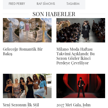
FRED PERRY
RAF SIMONS
TASARIM
SON HABERLER
Geleceğe Romantik Bir
Milano Moda Haftası
Bakış
Takvimi Açıklandı: Bu
Sezon Gözler İkinci
Perdeye Çevriliyor
Yeni Sezonun İlk Stil
2027 Met Gala, John