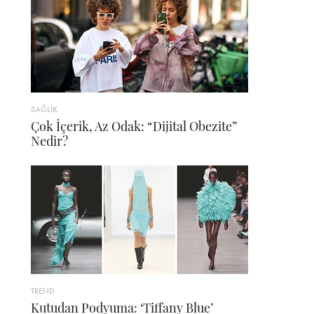
SAĞLIK
Çok İçerik, Az Odak: “Dijital Obezite”
Nedir?
TREND
Kutudan Podyuma: ‘Tiffany Blue’