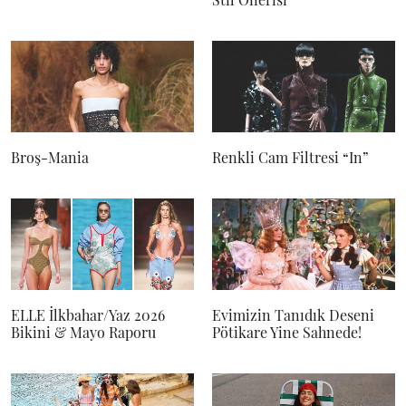
Broş-Mania
Renkli Cam Filtresi “In”
ELLE İlkbahar/Yaz 2026
Evimizin Tanıdık Deseni
Bikini & Mayo Raporu
Pötikare Yine Sahnede!