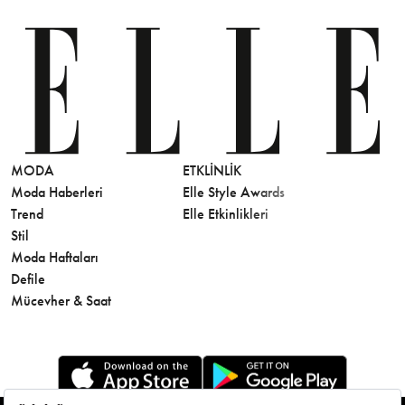
MODA
ETKLINLIK
GÜZELLİ
Moda Haberleri
Elle Style Awards
Saç
Trend
Elle Etkinlikleri
Makyaj
Stil
Cilt Bakı
Moda Haftaları
Sağlık
Defile
Parfüm
Mücevher & Saat