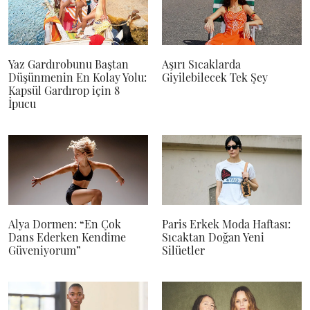
Yaz Gardırobunu Baştan
Aşırı Sıcaklarda
Düşünmenin En Kolay Yolu:
Giyilebilecek Tek Şey
Kapsül Gardırop için 8
İpucu
Alya Dormen: “En Çok
Paris Erkek Moda Haftası:
Dans Ederken Kendime
Sıcaktan Doğan Yeni
Güveniyorum”
Silüetler