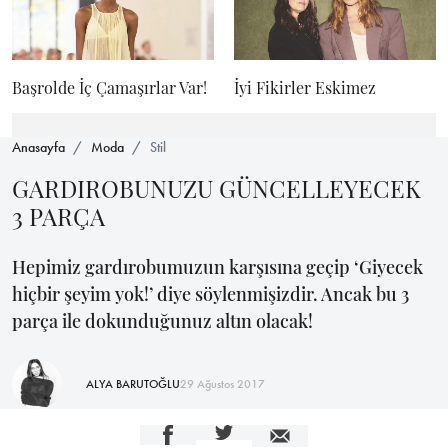
Başrolde İç Çamaşırlar Var!
İyi Fikirler Eskimez
Anasayfa
Moda
Stil
GARDIROBUNUZU GÜNCELLEYECEK
3 PARÇA
Hepimiz gardırobumuzun karşısına geçip ‘Giyecek
hiçbir şeyim yok!’ diye söylenmişizdir. Ancak bu 3
parça ile dokunduğunuz altın olacak!
ALYA BARUTOĞLU
29 Ağustos 2017