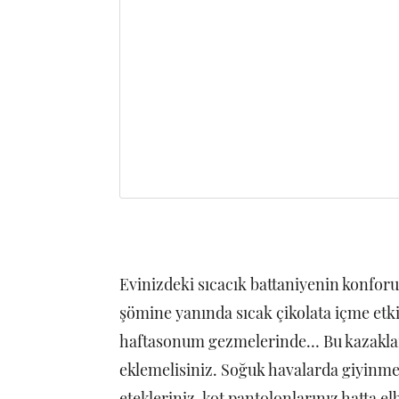
Evinizdeki sıcacık battaniyenin konfo
şömine yanında sıcak çikolata içme etkisi
haftasonum gezmelerinde… Bu kazakla
eklemelisiniz. Soğuk havalarda giyinmey
etekleriniz, kot pantolonlarınız hatta elb