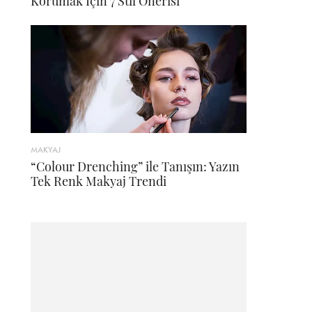
Korumak İçin 7 Stil Önerisi
MAKYAJ
“Colour Drenching” ile Tanışın: Yazın
Tek Renk Makyaj Trendi