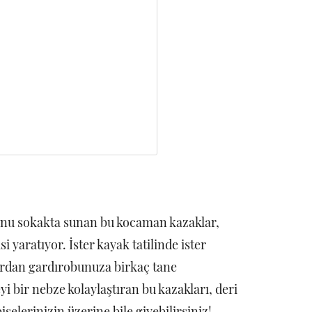
runu sokakta sunan bu kocaman kazaklar,
 yaratıyor. İster kayak tatilinde ister
rdan gardırobunuza birkaç tane
i bir nebze kolaylaştıran bu kazakları, deri
iselerinizin üzerine bile giyebilirsiniz!