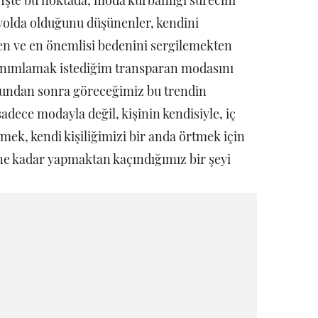
İşte bu noktada, moda kurbanlığı sürecini
yolda olduğunu düşünenler, kendini
en ve en önemlisi bedenini sergilemekten
tanımlamak istediğim transparan modasını
undan sonra göreceğimiz bu trendin
adece modayla değil, kişinin kendisiyle, iç
emek, kendi kişiliğimizi bir anda örtmek için
ne kadar yapmaktan kaçındığımız bir şeyi