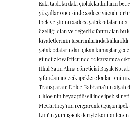
Eski tablolardaki çıplak kadınların be
yüzyıllar öncesinde sadece vücudu örtmek
ipek ve şifonu sadece yatak odalarında g
özelliği olan ve değerli sıfatını alan b
kıyafetlerinin tasarımlarında kullanıld
yatak odalarından çıkan kumaşlar gece 
gündüz kıyafetlerinde de karşımıza çık
İthal Satın Alma Yöneticisi Başak Kocabı
şifondan incecik ipeklere kadar tenimizi
Transparan; Dolce Gabbana’nın siyah dant
Chloe’nin beyaz piliseli ince ipek siluet
McCartney’nin rengarenk uçuşan ipek elbi
Lim’in yumuşacık deriyle kombinlenen şe