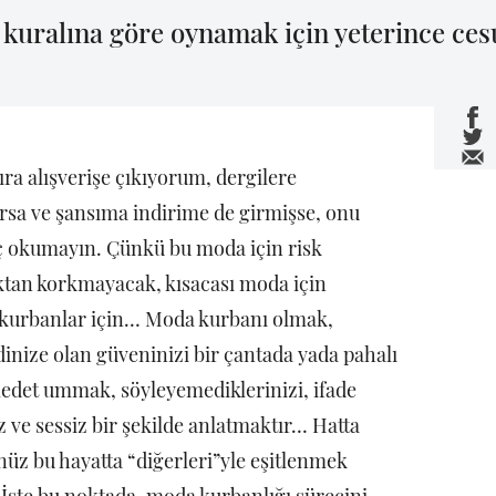
kuralına göre oynamak için yeterince ce
ıra alışverişe çıkıyorum, dergilere
rsa ve şansıma indirime de girmişse, onu
hiç okumayın. Çünkü bu moda için risk
ktan korkmayacak, kısacası moda için
 kurbanlar için… Moda kurbanı olmak,
inize olan güveninizi bir çantada yada pahalı
edet ummak, söyleyemediklerinizi, ifade
 ve sessiz bir şekilde anlatmaktır… Hatta
nüz bu hayatta “diğerleri”yle eşitlenmek