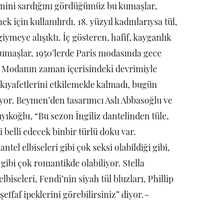
denini sardığını gördüğümüz bu kumaşlar,
 için kullanılırdı. 18. yüzyıl kadınlarıysa tül,
iymeye alışıktı. İç gösteren, hafif, kayganlık
u kumaşlar, 1950’lerde Paris modasında gece
ı. Modanın zaman içerisindeki devrimiyle
kıyafetlerini etkilemekle kalmadı, bugün
ıyor. Beymen’den tasarımcı Aslı Abbasoğlu ve
yıkoğlu, “Bu sezon İngiliz dantelinden tüle,
 belli edecek binbir türlü doku var.
el elbiseleri gibi çok seksi olabildiği gibi,
i gibi çok romantikde olabiliyor. Stella
seleri, Fendi’nin siyah tül bluzları, Phillip
ffaf ipeklerini görebilirsiniz” diyor.~