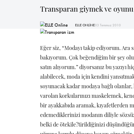
Transparan giymek ve oyunu 
ELLE ONLİNE
03 Temmuz 2010
Eğer siz, “Modayı takip ediyorum. Ara s
bakıyorum. Çok beğendiğim bir şey olu
satın alıyorum.” diyorsanız bu yazıyı 
alabilecek, moda için kendini yansıtma
soyunacak kadar modaya bağlı olanlar,
varolan korkularınızı maskelemek, kend
bir ayakkabıda aramak, kıyafetlerden m
edemediklerinizi modanın diliyle sözsüz
belki de ötekile?tirildiğinizi düşündüğü