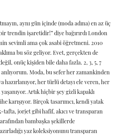
tmayın, aynı gün içinde (moda adına) en az üç
 bir trendin işaretidir!” diye bağırırdı London
min sevimli ama çok asabi öğretmeni. 2010
aklıma bu söz geliyor. Evet, gerçekten de
eğil, onüç kişiden bile daha fazla. 2, 3, 5, 7
ını anlıyorum. Moda, bu sefer her zamankinden
a hazırlanıyor, her türlü detayı ele veren, her
aşanıyor. Artık hiçbir şey gizli kapaklı
he karışıyor. Birçok tasarımcı, kendi yatak
tafta, jorjet gibi hafif, akıcı ve transparan
 tarafından bambaşka şekillerde
hazırladığı yaz koleksiyonunu transparan