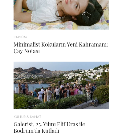
PARFÜM
Minimalist Kokuların Yeni Kahramanı:
Çay Notası
KÜLTÜR & SANAT
Galerist, 25. Yılını Elif Uras ile
Bodrum'da Kutladı