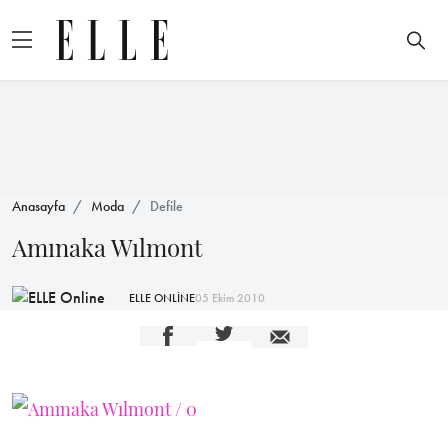
Anasayfa
Moda
Defile
Amınaka Wılmont
ELLE ONLİNE
05 Ekim 2010