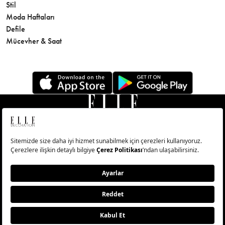
Stil
Cilt Bakı
Moda Haftaları
Sağlık
Defile
Parfüm
Mücevher & Saat
© Big Medya Teknoloji A.Ş. Altunizade Mahallesi Kuşbakışı
Caddesi No:27/1 Üsküdar/İstanbul
Abonelik
Künye
Aydınlatma Metni
Çerezleri Sıfırla
Copyright © 2026 - Tüm Hakları Saklıdır.