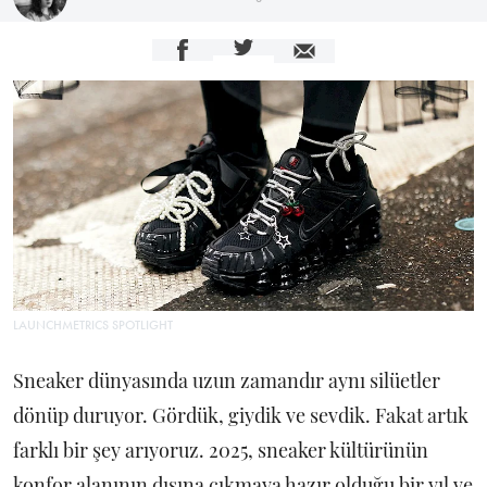
LAUNCHMETRICS SPOTLIGHT
Sneaker dünyasında uzun zamandır aynı silüetler
dönüp duruyor. Gördük, giydik ve sevdik. Fakat artık
farklı bir şey arıyoruz. 2025, sneaker kültürünün
konfor alanının dışına çıkmaya hazır olduğu bir yıl ve