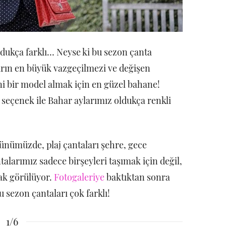
ldukça farklı… Neyse ki bu sezon çanta
ların en büyük vazgeçilmezi ve değişen
eni bir model almak için en güzel bahane!
 seçenek ile Bahar aylarımız oldukça renkli
günümüzde, plaj çantaları şehre, gece
ntalarımız sadece birşeyleri taşımak için değil,
ak görülüyor.
Fotogaleriye
baktıktan sonra
sezon çantaları çok farklı!
1/6