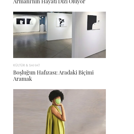
Armani'nin Hayatı Dizi Oluyor
KÜLTÜR & SANAT
Boşluğun Hafızası: Aradaki Biçimi
Aramak