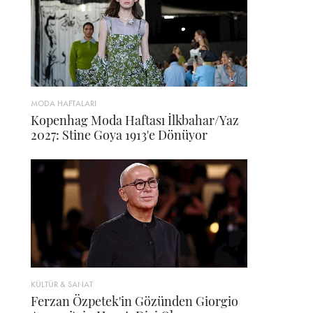
MODA HAFTALARI
Kopenhag Moda Haftası İlkbahar/Yaz
2027: Stine Goya 1913'e Dönüyor
KÜLTÜR & SANAT
Ferzan Özpetek'in Gözünden Giorgio