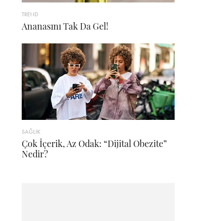
TREND
Ananasını Tak Da Gel!
SAĞLIK
Çok İçerik, Az Odak: “Dijital Obezite”
Nedir?