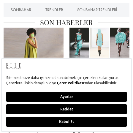
SONBAHAR
TRENDLER
SONBAHAR TRENDLERI
SON HABERLER
Ananasını Tak Da Gel!
Kutudan Podyuma: ‘Tiffany
Blue’ Neden Şimdi Her
Yerde?
İç Giyim Artık Yatak
Neden Her Yerde Hibiscus