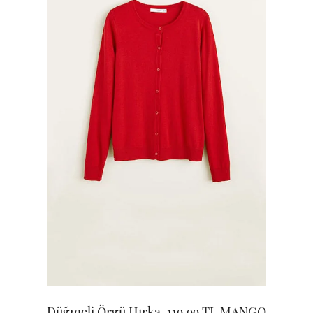
Düğmeli Örgü Hırka, 119.99 TL MANGO