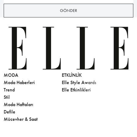
GÖNDER
MODA
ETKLINLIK
GÜZELLİ
Moda Haberleri
Elle Style Awards
Saç
Trend
Elle Etkinlikleri
Makyaj
Stil
Cilt Bakı
Moda Haftaları
Sağlık
Defile
Parfüm
Mücevher & Saat