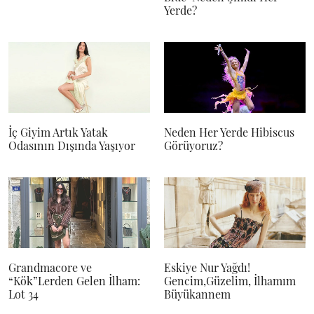
Yerde?
İç Giyim Artık Yatak
Neden Her Yerde Hibiscus
Odasının Dışında Yaşıyor
Görüyoruz?
Grandmacore ve
Eskiye Nur Yağdı!
“Kök”Lerden Gelen İlham:
Gencim,Güzelim, İlhamım
Lot 34
Büyükannem