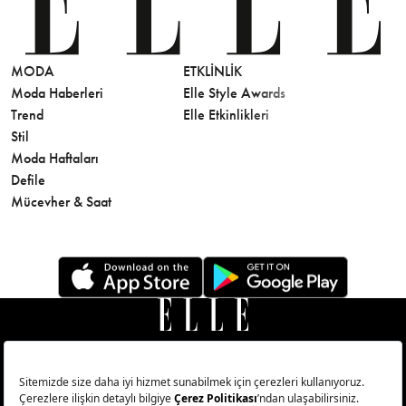
MODA
ETKLINLIK
GÜZELLİ
Moda Haberleri
Elle Style Awards
Saç
Trend
Elle Etkinlikleri
Makyaj
Stil
Cilt Bakı
Moda Haftaları
Sağlık
Defile
Parfüm
Mücevher & Saat