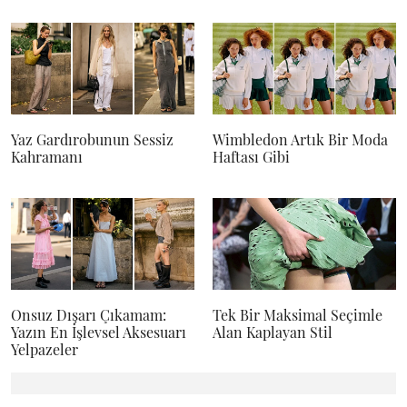
Yaz Gardırobunun Sessiz
Wimbledon Artık Bir Moda
Kahramanı
Haftası Gibi
Onsuz Dışarı Çıkamam:
Tek Bir Maksimal Seçimle
Yazın En İşlevsel Aksesuarı
Alan Kaplayan Stil
Yelpazeler