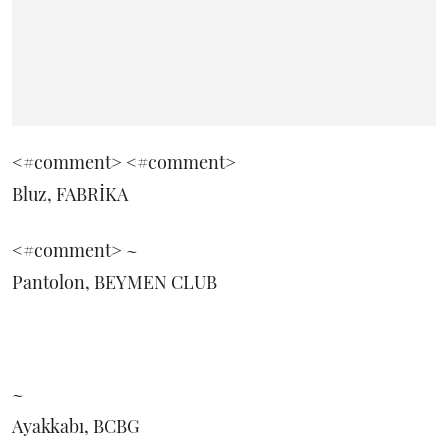
<#comment>
<#comment>
Bluz, FABRİKA
<#comment>
~
Pantolon, BEYMEN CLUB
~
Ayakkabı, BCBG