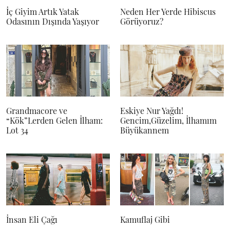
İç Giyim Artık Yatak
Neden Her Yerde Hibiscus
Odasının Dışında Yaşıyor
Görüyoruz?
Grandmacore ve
Eskiye Nur Yağdı!
“Kök”Lerden Gelen İlham:
Gencim,Güzelim, İlhamım
Lot 34
Büyükannem
İnsan Eli Çağı
Kamuflaj Gibi