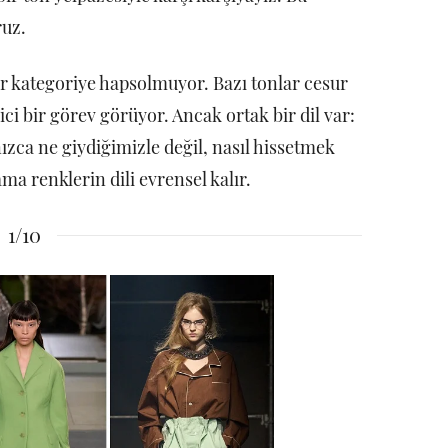
ruz.
ir kategoriye hapsolmuyor. Bazı tonlar cesur
rici bir görev görüyor. Ancak ortak bir dil var:
ızca ne giydiğimizle değil, nasıl hissetmek
ama renklerin dili evrensel kalır.
1/10