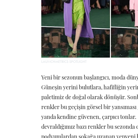
LAUNCHMETRICS SPOTLIGHT
Yeni bir sezonun başlangıcı, moda düny
Güneşin yerini bulutlara, hafifliğin ye
paletimiz de doğal olarak dönüşür. Son
renkler bu geçişin görsel bir yansıması 
yanda kendine güvenen, çarpıcı tonlar
devraldığımız bazı renkler bu sezonda 
podyumlardan sokağa uzanan yepyeni bir