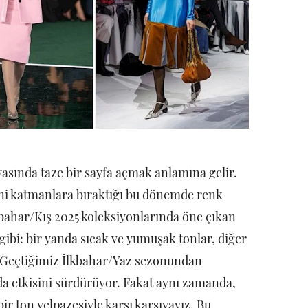
asında taze bir sayfa açmak anlamına gelir.
rini katmanlara bıraktığı bu dönemde renk
bahar/Kış 2025 koleksiyonlarında öne çıkan
gibi: bir yanda sıcak ve yumuşak tonlar, diğer
. Geçtiğimiz İlkbahar/Yaz sezonundan
da etkisini sürdürüyor. Fakat aynı zamanda,
 ton yelpazesiyle karşı karşıyayız. Bu