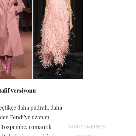
afif Versiyonu
eçtikçe daha pudralı, daha
l’den Fendi’ye uzanan
r. Tozpembe, romantik
LAUNCHMETRICS