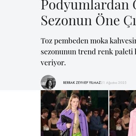
Podyumlardan G
Sezonun Öne Çı
Toz pembeden moka kahvesine
sezonunun trend renk paleti 
veriyor.
BERRAK ZEYNEP YILMAZ
21 Ağustos 2025