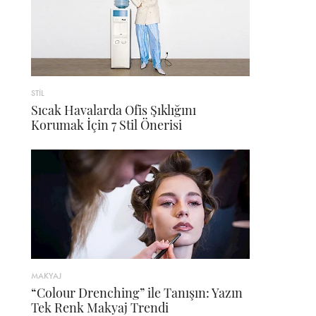
STİL
Sıcak Havalarda Ofis Şıklığını
Korumak İçin 7 Stil Önerisi
MAKYAJ
“Colour Drenching” ile Tanışın: Yazın
Tek Renk Makyaj Trendi