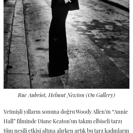
Rue Aubriot, Helmut Newton (On Gallery)
Yetmişli yılların sonuna doğru Woody Allen’ın “Annie
Hall” filminde Diane Keaton’un takım elbiseli tarzı
tüm nesili etkisi altına alırken artık bu tarz kadınların