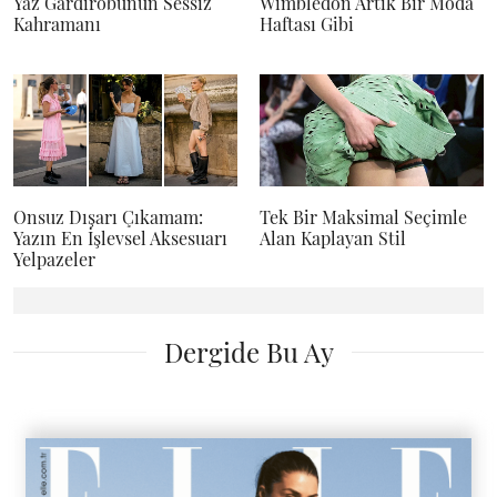
Yaz Gardırobunun Sessiz
Wimbledon Artık Bir Moda
Kahramanı
Haftası Gibi
Onsuz Dışarı Çıkamam:
Tek Bir Maksimal Seçimle
Yazın En İşlevsel Aksesuarı
Alan Kaplayan Stil
Yelpazeler
Anasayfa
Moda
Trend
KİŞİYE ÖZEL HEDİYELER
Sadece size ve sevdiklerinize özel tasarımlar!