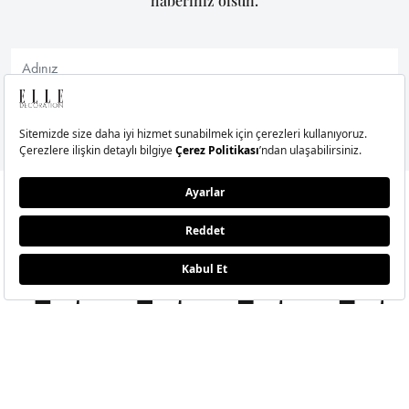
inceleyebilirsiniz…
1/20
A-Z Altın Kaplı Küpe, €185 ELLERY net-a-porter.com