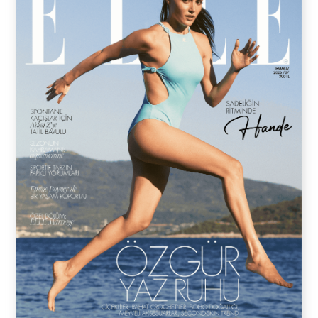
ALYA BARUTOĞLU
22 Ekim 2018
Getty Images
İsminizin olduğu veya baş harfinizin olduğu bir kolye
kadar güzel bir hediye olabilir mi? Son dönem
Instagram’da takip ettiğiniz ünlülerde