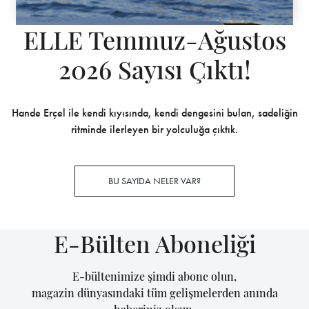
farketmişsinizdir… Kocaman harfli kolyeler ve
yüzükler, sezonun en sevilen parçaları arasında. En
yakın arkadaşınızın takma adını yazdığınız bir
bileklik veya baş harflerini işlediğiniz bir cüzdan,
sevdiklerinizi çok sevindirecek bir hediye alternatifi
olabilir.
Kişiselleştirilmiş hediyeler, son yıllarda oldukça
popüler. Kıyafetleri, takıları veya aksesuarları
kendinize veya sevdiklerinize özel tasarlama şansı ile
kimsede olmayan parçalara sahip olabilirsiniz. Farklı
ve otantik parçaların sükse yaptığı son sezonlarda
harfli ve isimli parçalardan daha özel bir hediye
düşünemiyoruz! Siz de kendinize veya sevdiklerinize
bu özel hediyelerden almak isterseniz fotogaleriyi