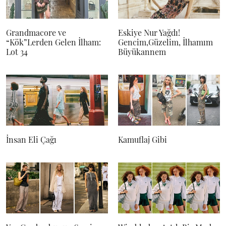
Grandmacore ve
Eskiye Nur Yağdı!
“Kök”Lerden Gelen İlham:
Gencim,Güzelim, İlhamım
Lot 34
Büyükannem
İnsan Eli Çağı
Kamuflaj Gibi