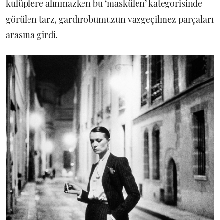
kulüplere alınmazken bu ‘maskülen’ kategorisinde
görülen tarz, gardırobumuzun vazgeçilmez parçaları
arasına girdi.